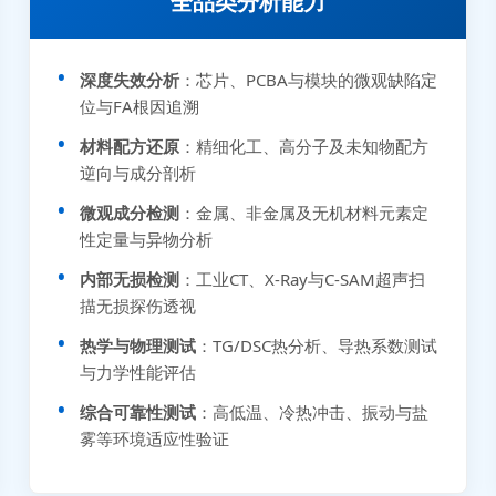
全品类分析能力
深度失效分析
：芯片、PCBA与模块的微观缺陷定
位与FA根因追溯
材料配方还原
：精细化工、高分子及未知物配方
逆向与成分剖析
微观成分检测
：金属、非金属及无机材料元素定
性定量与异物分析
内部无损检测
：工业CT、X-Ray与C-SAM超声扫
描无损探伤透视
热学与物理测试
：TG/DSC热分析、导热系数测试
与力学性能评估
综合可靠性测试
：高低温、冷热冲击、振动与盐
雾等环境适应性验证
张先生 138****5889 刚刚提交EMC报价需求
李女士 159****5393 3分钟前提交可靠性测试需求