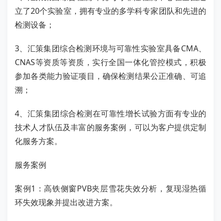
立了20个实验室，拥有专业的多学科专家团队和先进的
检测设备；
3、汇策集团综合检测环境与可靠性实验室具备CMA、
CNAS等资质等资质，实行全国一体化管控模式，积极
参加各类能力验证项目，确保检测结果公正准确、可追
溯；
4、汇策集团综合检测在可靠性增长试验方面有专业的
技术人才队伍及丰富的服务案例，可以为客户提供定制
化服务方案。
服务案例
案例1：高铁侧窗PVB夹层雪花失效分析，复现湿热循
环失效现象并提出改进方案。