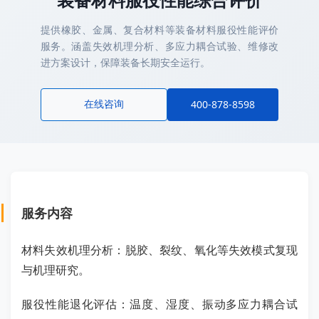
提供橡胶、金属、复合材料等装备材料服役性能评价
服务。涵盖失效机理分析、多应力耦合试验、维修改
进方案设计，保障装备长期安全运行。
在线咨询
400-878-8598
服务内容
材料失效机理分析：脱胶、裂纹、氧化等失效模式复现
与机理研究。
服役性能退化评估：温度、湿度、振动多应力耦合试