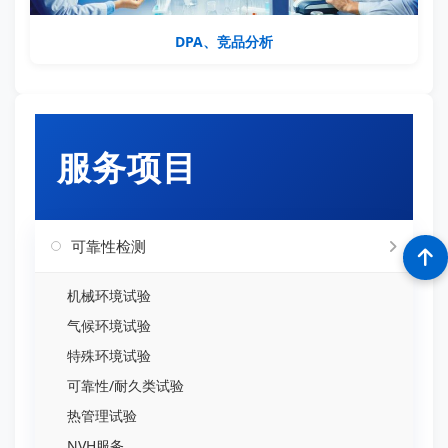
DPA、竞品分析
服务项目
可靠性检测
机械环境试验
气候环境试验
特殊环境试验
可靠性/耐久类试验
热管理试验
NVH服务