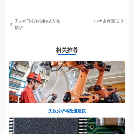
无人机飞行控制模式切换
电声参数测试
解析
相关推荐
失效分析与改进建议