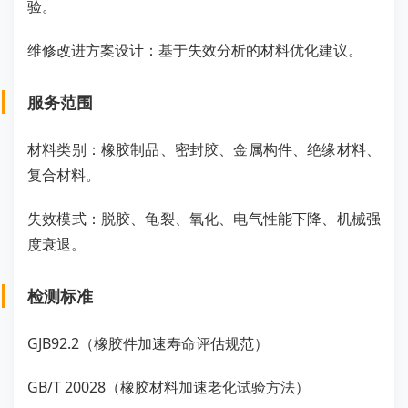
验。
维修改进方案设计：基于失效分析的材料优化建议。
服务范围
材料类别：橡胶制品、密封胶、金属构件、绝缘材料、
复合材料。
失效模式：脱胶、龟裂、氧化、电气性能下降、机械强
度衰退。
检测标准
GJB92.2（橡胶件加速寿命评估规范）
GB/T 20028（橡胶材料加速老化试验方法）