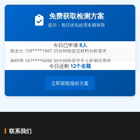
李女士 159****5393 3分钟前提交可靠性测试需求
免费获取检测方案
王经理 186****9012 7分钟前提交并网/涉网试验需求
提示：每日优先处理名额有限
赵总 135****7688 12分钟前提交芯片失效分析需求
刘先生 139****7889 18分钟前提交防爆测试需求
今日已申请
8人
陈女士 158****1887 25分钟前提交材料分析需求
杨经理 187****6696 30分钟前提交无人机测试需求
今日还剩
12个名额
周总 136****0539 35分钟前提交机器人测试需求
立即获取报价方案
联系我们