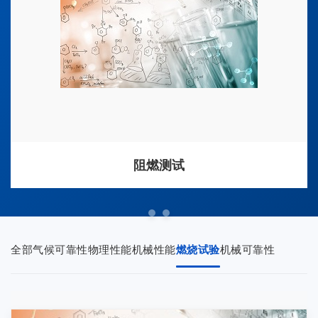
阻燃测试
全部
气候可靠性
物理性能
机械性能
燃烧试验
机械可靠性