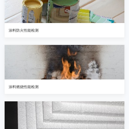
涂料防火性能检测
涂料燃烧性能检测