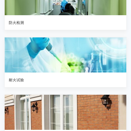
防火检测
耐火试验