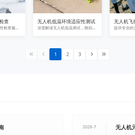
检查
无人机低温环境适应性测试
无人机飞
综合评估
性检查服
深度解读无人机低温测试，模拟高
提供专业的
、软件版本
海拔、寒区等严寒环境，评估电
安全综合评
池…
靠…
1
2
3
南
无人机
2026-7