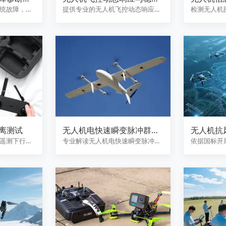
性测试
统故障，通
提供专业的无人机飞控动态响应与
检测无人机
，定位故
稳定性测试服务，涵盖地面HIL…
传输距离，
输…
离测试
无人机电快速瞬变脉冲群抗
无人机抗
扰度测试
评定
遥测下行链
专业解读无人机电快速瞬变脉冲群
依据国标开
稳定性、
抗扰度测试，模拟继电器触点弹
试，评定抗
跳…
下…