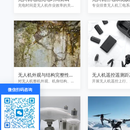
根因分析
充电时间是无人机作业效率的关
专业排查无人机三电系
键。我们提供专业的无人机电池充
过数据检测与实操分析
电…
障…
无人机外观与结构完整性检
无人机遥控遥测距
验
对无人机整机外观、机身结构、连
开展无人机遥控上行、
接件、紧固件及防护部件进行系
路距离测试，检测通信
微信扫码咨询
统…
抗…