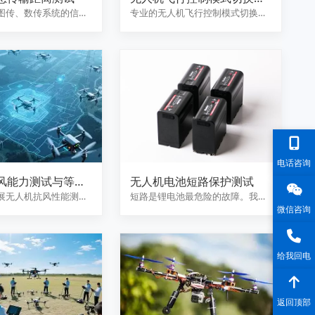
析
图传、数传系统的信息
专业的无人机飞行控制模式切换测
评估不同环境下的传
试服务，涵盖GPS模式、姿态模…
电话咨询
风能力测试与等级
无人机电池短路保护测试
展无人机抗风性能测
短路是锂电池最危险的故障。我们
微信咨询
风等级，检测不同风速
提供专业的无人机电池短路保护
测…
给我回电
返回顶部