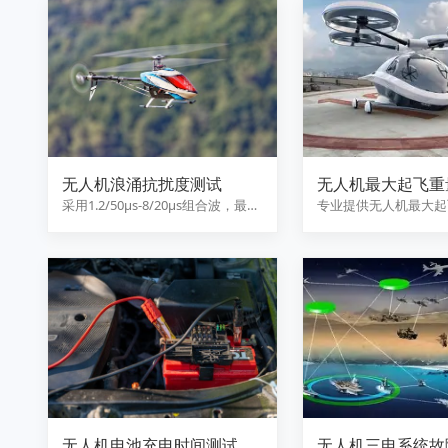
无人机浪涌抗扰度测试
无人机最大起飞重
度验证
采用1.2/50μs-8/20μs组合波，最高
专业提供无人机最大起
测试电压达10…
裕度验证服务，涵盖结
核…
无人机电池充电时间测试
无人机三电系统故