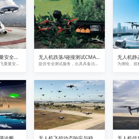
量安全裕
无人机跌落/碰撞测试CMA
无人机静
报告
飞重量安全
提供专业测试服务，出具具备法律
为测绘、巡
构强度校
效力的权威CMA报告
支撑
障诊断与
无人机飞控动态响应与稳定
无人机信