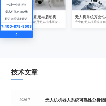
一对一业务咨询
最高可优惠200元
无人机电机锁定与启动机制
无人机系统齐套性
报告办理进度跟进
测试
电机锁定与启动是无人机地面安全
专业的无人机系统齐套
400-878-8598
的第一道防线。我们提供专业的
务，涵盖硬件清单核对
无…
确…
技术文章
无人机机器人系统可靠性分析指
2026-7