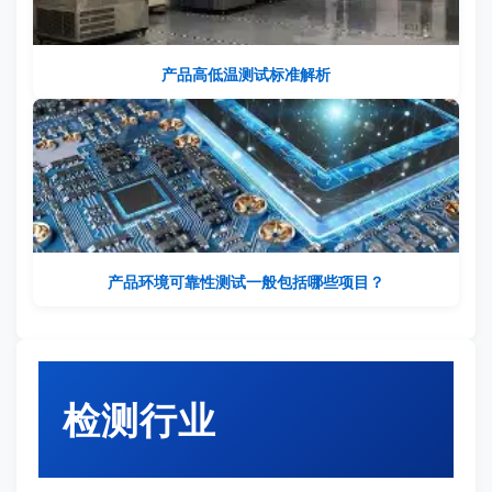
产品高低温测试标准解析
产品环境可靠性测试一般包括哪些项目？
检测行业