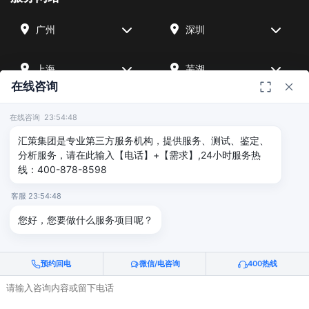
广州
深圳
上海
芜湖
在线咨询
四川
宁波
在线咨询 23:54:48
汇策集团是专业第三方服务机构，提供服务、测试、鉴定、
北京
武汉
分析服务，请在此输入【电话】+【需求】,24小时服务热
线：400-878-8598
友情链接
客服 23:54:48
您好，您要做什么服务项目呢？
汇策可靠性检测
深圳晟安检测
预约回电
微信/电咨询
400热线
© 2026
深圳汇策众创空间管理有限公司
版权所有 |
粤ICP备
2025515340号