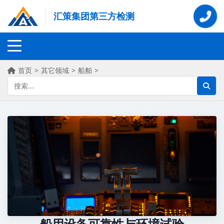
汇策集团第三方检测
首页
>
其它领域
>
船舶
>
船用设备可靠性与环境试验