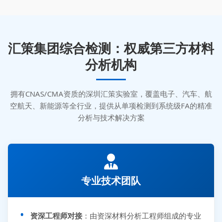
汇策集团综合检测：权威第三方材料
分析机构
拥有CNAS/CMA资质的深圳汇策实验室，覆盖电子、汽车、航
空航天、新能源等全行业，提供从单项检测到系统级FA的精准
分析与技术解决方案
专业技术团队
资深工程师对接
：由资深材料分析工程师组成的专业