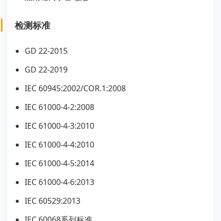
检测标准
GD 22-2015
GD 22-2019
IEC 60945:2002/COR.1:2008
IEC 61000-4-2:2008
IEC 61000-4-3:2010
IEC 61000-4-4:2010
IEC 61000-4-5:2014
IEC 61000-4-6:2013
IEC 60529:2013
IEC 60068系列标准