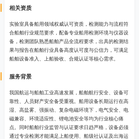
相关资质
实验室具备船用领域权威认可资质，检测能力与流程符
合船舶行业规范要求，配备专业船用检测环境与仪器设
备，检测团队熟悉船舶产品全流程要求，出具的检测结
果与报告在船舶行业具备高度认可度与公信力，可满足
船舶设备准入、上船验收、合规认证等核心需求。
服务背景
我国航运与船舶工业高速发展，船舶航行安全、设备可
靠性、人员财产安全备受重视。船用设备长期运行在高
湿、高盐雾、强振动、复杂电磁环境下，电气安全、电
磁兼容、环境适应性、锂电池安全等均为行业核心痛
点。同时船舶行业监管与认证要求日趋严格，设备必须
通过专业检测才能满足上船使用、船级社认证及出海运