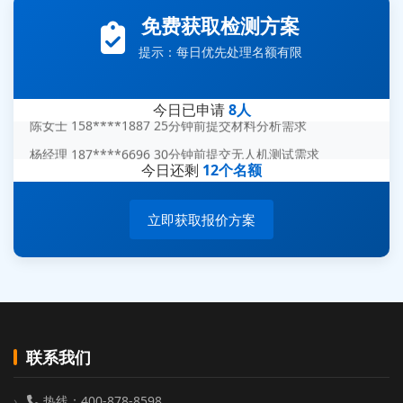
免费获取检测方案
王经理 186****9012 7分钟前提交并网/涉网试验需求
提示：每日优先处理名额有限
赵总 135****7688 12分钟前提交芯片失效分析需求
刘先生 139****7889 18分钟前提交防爆测试需求
今日已申请
8人
陈女士 158****1887 25分钟前提交材料分析需求
杨经理 187****6696 30分钟前提交无人机测试需求
今日还剩
12个名额
周总 136****0539 35分钟前提交机器人测试需求
立即获取报价方案
联系我们
热线：400-878-8598