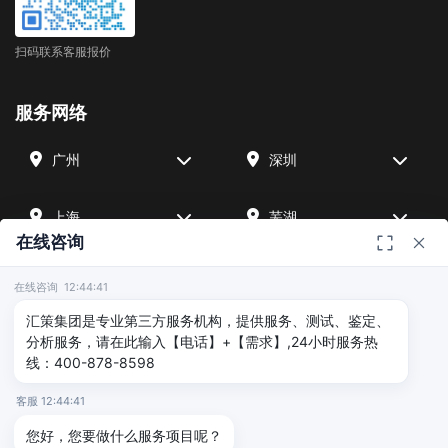
扫码联系客服报价
服务网络
广州
深圳
上海
芜湖
在线咨询
四川
宁波
在线咨询 12:44:41
汇策集团是专业第三方服务机构，提供服务、测试、鉴定、
北京
武汉
分析服务，请在此输入【电话】+【需求】,24小时服务热
线：400-878-8598
友情链接
客服 12:44:41
您好，您要做什么服务项目呢？
广州海沣检测
汇策可靠性检测
深圳晟安检测