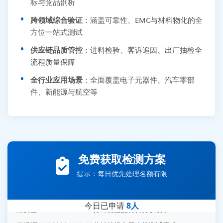
标与竞品剖析
跨领域综合验证
：涵盖可靠性、EMC与材料物化的全
方位一站式测试
供应链品质管控
：进料检验、客诉追因、出厂抽检全
流程质量保障
全行业应用场景
：全面覆盖电子元器件、汽车零部
件、新能源与航空等
张先生 138****5889 刚刚提交EMC报价需求
李女士 159****5393 3分钟前提交可靠性测试需求
王经理 186****9012 7分钟前提交并网/涉网试验需求
免费获取检测方案
赵总 135****7688 12分钟前提交芯片失效分析需求
提示：每日优先处理名额有限
刘先生 139****7889 18分钟前提交防爆测试需求
陈女士 158****1887 25分钟前提交材料分析需求
今日已申请
8人
杨经理 187****6696 30分钟前提交无人机测试需求