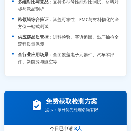
多维对比与竞品
：支持多型号性能对比测试、材料对
标与竞品剖析
跨领域综合验证
：涵盖可靠性、EMC与材料物化的全
方位一站式测试
供应链品质管控
：进料检验、客诉追因、出厂抽检全
流程质量保障
全行业应用场景
：全面覆盖电子元器件、汽车零部
件、新能源与航空等
张先生 138****5889 刚刚提交EMC报价需求
李女士 159****5393 3分钟前提交可靠性测试需求
免费获取检测方案
王经理 186****9012 7分钟前提交并网/涉网试验需求
提示：每日优先处理名额有限
赵总 135****7688 12分钟前提交芯片失效分析需求
刘先生 139****7889 18分钟前提交防爆测试需求
今日已申请
8人
陈女士 158****1887 25分钟前提交材料分析需求