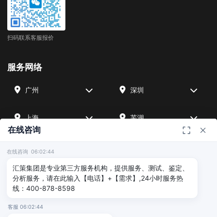
扫码联系客服报价
服务网络
广州
深圳
上海
芜湖
在线咨询
四川
宁波
在线咨询 06:02:44
汇策集团是专业第三方服务机构，提供服务、测试、鉴定、
北京
武汉
分析服务，请在此输入【电话】+【需求】,24小时服务热
线：400-878-8598
友情链接
客服 06:02:44