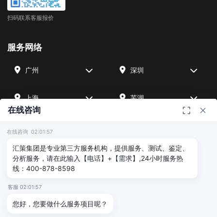
扫码联系客服报价
服务网络
广州
深圳
上海
芜湖
在线咨询
四川
宁波
在线咨询 02:01:57
汇策集团是专业第三方服务机构，提供服务、测试、鉴定、
北京
武汉
分析服务，请在此输入【电话】+【需求】,24小时服务热
线：400-878-8598
友情链接
客服 02:01:57
您好，您要做什么服务项目呢？
广州海沣检测
汇策可靠性检测
深圳晟安检测