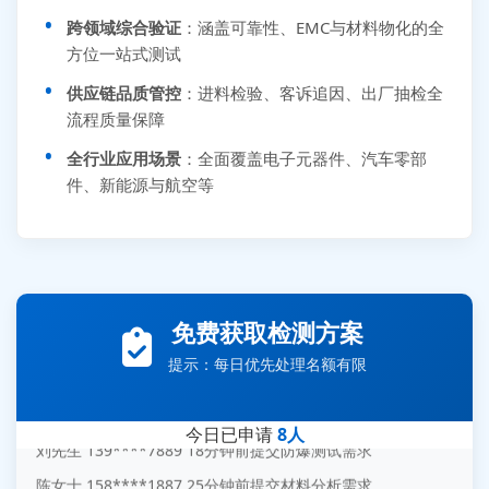
跨领域综合验证
：涵盖可靠性、EMC与材料物化的全
方位一站式测试
供应链品质管控
：进料检验、客诉追因、出厂抽检全
流程质量保障
全行业应用场景
：全面覆盖电子元器件、汽车零部
件、新能源与航空等
张先生 138****5889 刚刚提交EMC报价需求
免费获取检测方案
李女士 159****5393 3分钟前提交可靠性测试需求
王经理 186****9012 7分钟前提交并网/涉网试验需求
提示：每日优先处理名额有限
赵总 135****7688 12分钟前提交芯片失效分析需求
刘先生 139****7889 18分钟前提交防爆测试需求
今日已申请
8人
陈女士 158****1887 25分钟前提交材料分析需求