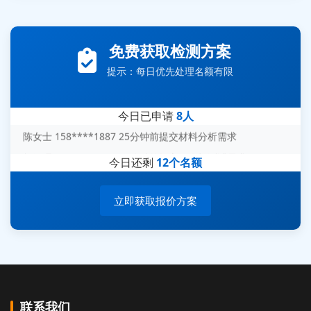
张先生 138****5889 刚刚提交EMC报价需求
李女士 159****5393 3分钟前提交可靠性测试需求
免费获取检测方案
王经理 186****9012 7分钟前提交并网/涉网试验需求
提示：每日优先处理名额有限
赵总 135****7688 12分钟前提交芯片失效分析需求
刘先生 139****7889 18分钟前提交防爆测试需求
今日已申请
8人
陈女士 158****1887 25分钟前提交材料分析需求
杨经理 187****6696 30分钟前提交无人机测试需求
今日还剩
12个名额
周总 136****0539 35分钟前提交机器人测试需求
立即获取报价方案
联系我们