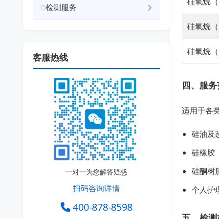
硅氧烷（D
检测服务
硅氧烷（D
硅氧烷（D
客服热线
四、服务
适用于各
硅油及
硅橡胶
硅酮树
一对一为您解答疑惑
扫码咨询详情
个人护
400-878-8598
五、检测