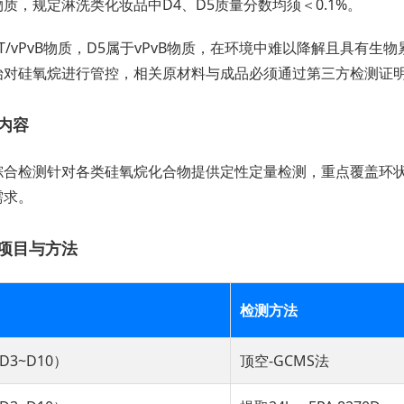
质，规定淋洗类化妆品中D4、D5质量分数均须＜0.1%。
BT/vPvB物质，D5属于vPvB物质，在环境中难以降解且具
始对硅氧烷进行管控，相关原材料与成品必须通过第三方检测证
内容
综合检测针对各类硅氧烷化合物提供定性定量检测，重点覆盖环状硅
需求。
项目与方法
检测方法
3~D10）
顶空-GCMS法