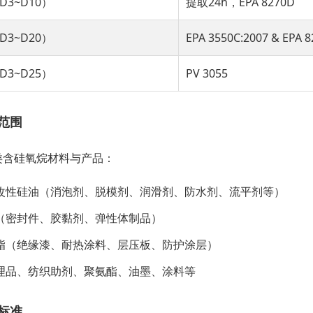
3~D10）
提取24h，EPA 8270D
3~D20）
EPA 3550C:2007 & EPA 8
3~D25）
PV 3055
范围
类含硅氧烷材料与产品：
改性硅油（消泡剂、脱模剂、润滑剂、防水剂、流平剂等）
（密封件、胶黏剂、弹性体制品）
脂（绝缘漆、耐热涂料、层压板、防护涂层）
理品、纺织助剂、聚氨酯、油墨、涂料等
标准