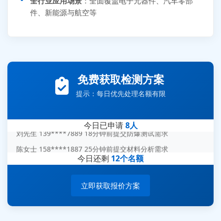
全行业应用场景
：全面覆盖电子元器件、汽车零部
件、新能源与航空等
张先生 138****5889 刚刚提交EMC报价需求
免费获取检测方案
李女士 159****5393 3分钟前提交可靠性测试需求
提示：每日优先处理名额有限
王经理 186****9012 7分钟前提交并网/涉网试验需求
赵总 135****7688 12分钟前提交芯片失效分析需求
今日已申请
8人
刘先生 139****7889 18分钟前提交防爆测试需求
陈女士 158****1887 25分钟前提交材料分析需求
今日还剩
12个名额
杨经理 187****6696 30分钟前提交无人机测试需求
周总 136****0539 35分钟前提交机器人测试需求
立即获取报价方案