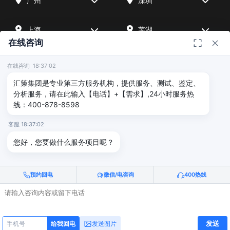
广州
深圳
上海
芜湖
在线咨询
四川
宁波
在线咨询 18:37:02
汇策集团是专业第三方服务机构，提供服务、测试、鉴定、
北京
武汉
分析服务，请在此输入【电话】+【需求】,24小时服务热
线：400-878-8598
友情链接
客服 18:37:02
您好，您要做什么服务项目呢？
广州海沣检测
汇策可靠性检测
深圳晟安检测
预约回电
微信/电咨询
400热线
© 2026 深圳汇策众创空间管理有限公司 & 广州海沣检测认证有限公司
版权所有 |
粤ICP备2025515340号
电话咨询
给我回电
发送
发送图片
给我回电