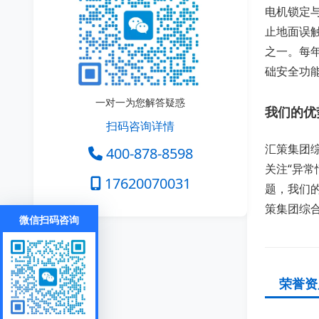
电机锁定
止地面误
之一。每
础安全功
一对一为您解答疑惑
我们的优
扫码咨询详情
汇策集团
400-878-8598
关注“异
17620070031
题，我们
策集团综
微信扫码咨询
荣誉资