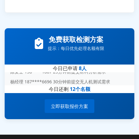
张先生 138****5889 刚刚提交EMC报价需求
李女士 159****5393 3分钟前提交可靠性测试需求
王经理 186****9012 7分钟前提交并网/涉网试验需求
免费获取检测方案
赵总 135****7688 12分钟前提交芯片失效分析需求
提示：每日优先处理名额有限
刘先生 139****7889 18分钟前提交防爆测试需求
陈女士 158****1887 25分钟前提交材料分析需求
今日已申请
8人
杨经理 187****6696 30分钟前提交无人机测试需求
周总 136****0539 35分钟前提交机器人测试需求
今日还剩
12个名额
立即获取报价方案