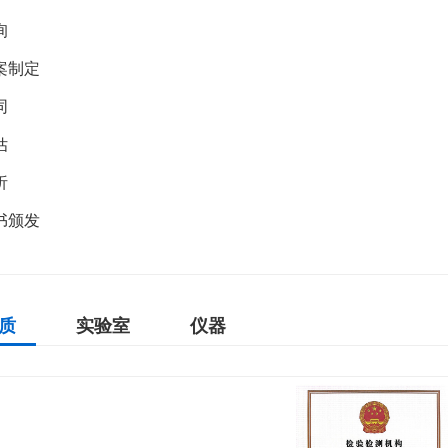
询
案制定
同
估
析
书颁发
质
实验室
仪器