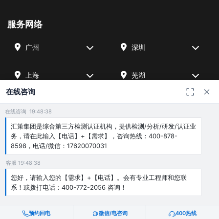
服务网络
广州
深圳
上海
芜湖
在线咨询
四川
宁波
在线咨询 19:48:38
汇策集团是综合第三方检测认证机构，提供检测/分析/研发/认证业
北京
武汉
务，请在此输入【电话】+【需求】，咨询热线：400-878-
8598，电话/微信：17620070031
客服 19:48:38
友情链接
您好，请输入您的【需求】+【电话】。会有专业工程师和您联
广州海沣检测
汇策可靠性检测
深圳晟安检测
系！或拨打电话：400-772-2056 咨询！
预约回电
微信/电咨询
400热线
© 2026 深圳汇策众创空间管理有限公司 & 广州海沣检测认证有限公司