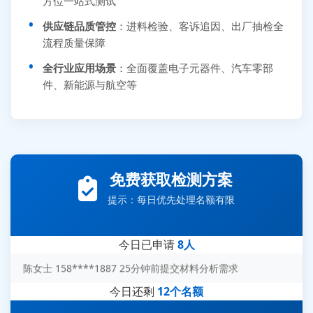
方位一站式测试
供应链品质管控
：进料检验、客诉追因、出厂抽检全
流程质量保障
全行业应用场景
：全面覆盖电子元器件、汽车零部
件、新能源与航空等
张先生 138****5889 刚刚提交EMC报价需求
李女士 159****5393 3分钟前提交可靠性测试需求
免费获取检测方案
王经理 186****9012 7分钟前提交并网/涉网试验需求
提示：每日优先处理名额有限
赵总 135****7688 12分钟前提交芯片失效分析需求
刘先生 139****7889 18分钟前提交防爆测试需求
今日已申请
8人
陈女士 158****1887 25分钟前提交材料分析需求
杨经理 187****6696 30分钟前提交无人机测试需求
今日还剩
12个名额
周总 136****0539 35分钟前提交机器人测试需求