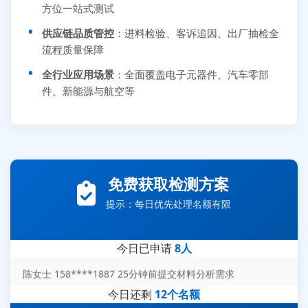
方位一站式测试
供应链品质管控
：进料检验、客诉追因、出厂抽检全
流程质量保障
全行业应用场景
：全面覆盖电子元器件、汽车零部
件、新能源与航空等
张先生 138****5889 刚刚提交EMC报价需求
李女士 159****5393 3分钟前提交可靠性测试需求
免费获取检测方案
王经理 186****9012 7分钟前提交并网/涉网试验需求
提示：每日优先处理名额有限
赵总 135****7688 12分钟前提交芯片失效分析需求
刘先生 139****7889 18分钟前提交防爆测试需求
今日已申请
8人
陈女士 158****1887 25分钟前提交材料分析需求
杨经理 187****6696 30分钟前提交无人机测试需求
今日还剩
12个名额