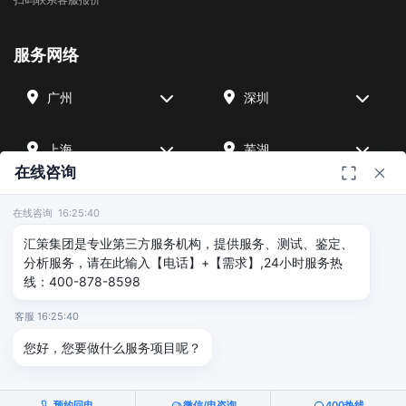
服务网络
广州
深圳
上海
芜湖
在线咨询
四川
宁波
在线咨询 16:25:40
汇策集团是专业第三方服务机构，提供服务、测试、鉴定、
北京
武汉
分析服务，请在此输入【电话】+【需求】,24小时服务热
线：400-878-8598
友情链接
客服 16:25:40
您好，您要做什么服务项目呢？
广州海沣检测
汇策可靠性检测
深圳晟安检测
预约回电
微信/电咨询
400热线