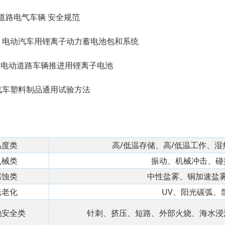
69 道路电气车辆 安全规范
2405 电动汽车用锂离子动力蓄电池包和系统
660 电动道路车辆推进用锂离子电池
15 汽车塑料制品通用试验方法
温度类
高/低温存储、高/低温工作、
机械类
振动、机械冲击、碰
腐蚀类
中性盐雾、铜加速盐
光老化
UV、阳光碳弧、
池安全类
针刺、挤压、短路、外部火烧、海水浸