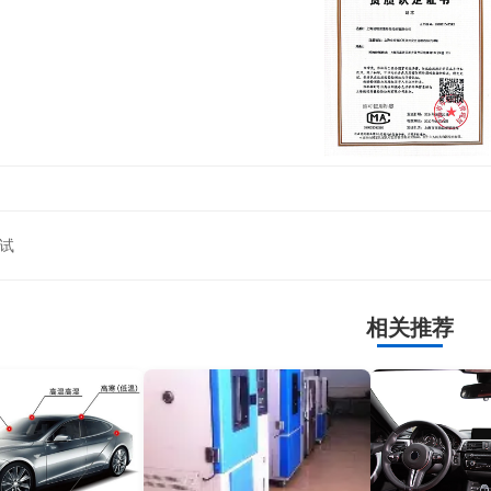
试
相关推荐