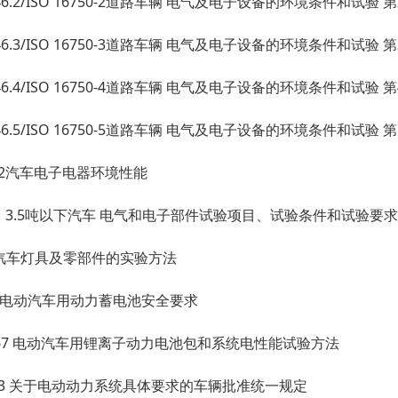
8046.2/ISO 16750-2道路车辆 电气及电子设备的环境条件和试验
8046.3/ISO 16750-3道路车辆 电气及电子设备的环境条件和试验
8046.4/ISO 16750-4道路车辆 电气及电子设备的环境条件和试验
8046.5/ISO 16750-5道路车辆 电气及电子设备的环境条件和试验
172汽车电子电器环境性能
000 3.5吨以下汽车 电气和电子部件试验项目、试验条件和试验要求
75 汽车灯具及零部件的实验方法
031 电动汽车用动力蓄电池安全要求
31467 电动汽车用锂离子动力电池包和系统电性能试验方法
100.3 关于电动动力系统具体要求的车辆批准统一规定