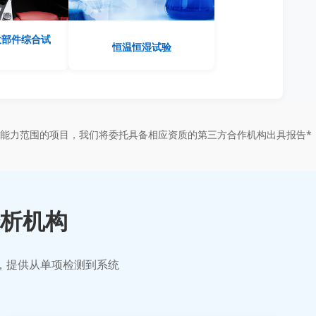
大部件综合试
恒温恒湿试验
能力范围的项目，我们将委托具备相应资质的第三方合作机构出具报告*
析机构
业，提供从单项检测到系统