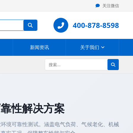
关注微信
400-878-8598
新闻资讯
关于我们
可靠性解决方案
业环境可靠性测试。涵盖电气负荷、气候老化、机械