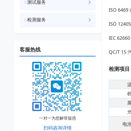
测试服务
ISO 64
检测服务
ISO 1
IEC 62
客服热线
QC/T 
检测项目
一对一为您解答疑惑
电
扫码咨询详情