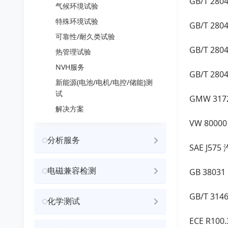
GB/T 2
气候环境试验
特殊环境试验
GB/T 2
可靠性/耐久类试验
GB/T 2
热管理试验
NVH服务
GB/T 2
新能源(电池/电机/电控/储能)测
试
GMW 3
解决方案
VW 80
分析服务
SAE J5
电磁兼容检测
GB 38
GB/T 
化学测试
ECE R