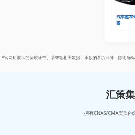
汽车整车
案
*官网所展示的资质证书、荣誉等相关数据、承接的各项业务，除明确
汇策集
拥有CNAS/CMA资