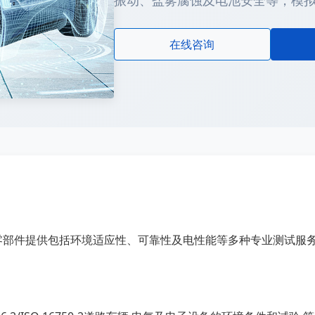
振动、盐雾腐蚀及电池安全等，模
在线咨询
零部件提供包括环境适应性、可靠性及电性能等多种专业测试服