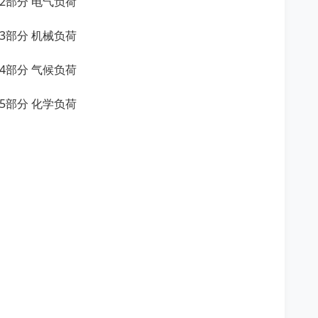
 第2部分 电气负荷
 第3部分 机械负荷
 第4部分 气候负荷
 第5部分 化学负荷