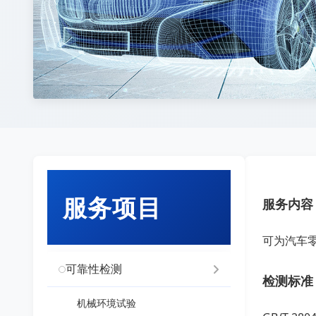
服务项目
服务内容
可为汽车
可靠性检测
检测标准
机械环境试验