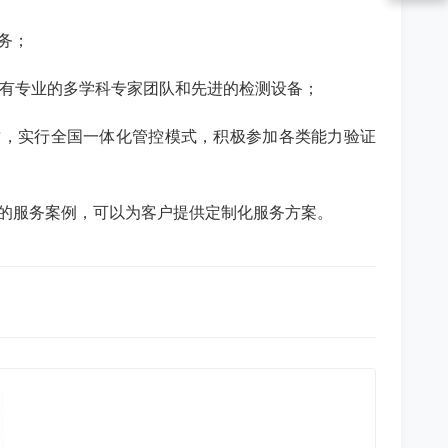
务；
拥有专业的多学科专家团队和先进的检测设备；
资质，实行全国一体化管控模式，积极参加各类能力验证
的服务案例，可以为客户提供定制化服务方案。