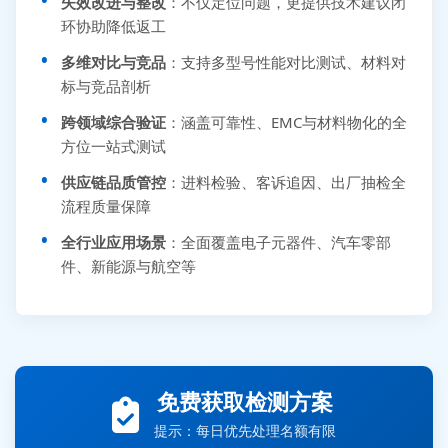
失效改进与整改
：不仅定位问题，更提供技术建议闭
环协助降低返工
多维对比与竞品
：支持多型号性能对比测试、材料对
标与竞品剖析
跨领域综合验证
：涵盖可靠性、EMC与材料物化的全
方位一站式测试
供应链品质管控
：进料检验、客诉追因、出厂抽检全
流程质量保障
全行业应用场景
：全面覆盖电子元器件、汽车零部
件、新能源与航空等
张先生 138****5889 刚刚提交EMC报价需求
李女士 159****5393 3分钟前提交可靠性测试需求
王经理 186****9012 7分钟前提交并网/涉网试验需求
免费获取检测方案
赵总 135****7688 12分钟前提交芯片失效分析需求
提示：每日优先处理名额有限