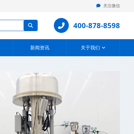
关注微信
400-878-8598
新闻资讯
关于我们