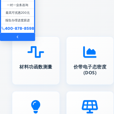
一对一业务咨询
最高可优惠200元
报告办理进度跟进
400-878-8598
材料功函数测量
价带电子态密度
(DOS)