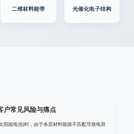
二维材料能带
光催化电子结构
客户常见风险与痛点
D/太阳能电池)时，由于各层材料能级不匹配导致电荷