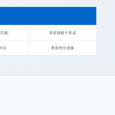
层匹配
界面偶极子形成
评估
界面势垒测量