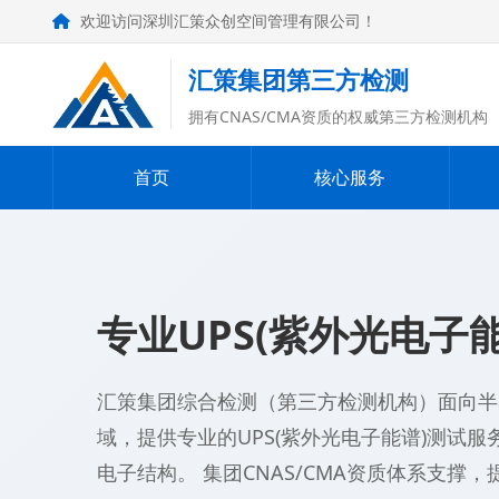
欢迎访问深圳汇策众创空间管理有限公司！
汇策集团第三方检测
拥有CNAS/CMA资质的权威第三方检测机构
首页
核心服务
专业UPS(紫外光电子
汇策集团综合检测（第三方检测机构）面向半
域，提供专业的UPS(紫外光电子能谱)测试
电子结构。 集团CNAS/CMA资质体系支撑