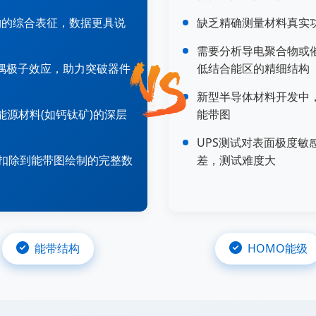
构的综合表征，数据更具说
缺乏精确测量材料真实
需要分析导电聚合物或
与界面偶极子效应，助力突破器件
低结合能区的精细结构
新型半导体材料开发中，
能源材料(如钙钛矿)的深层
能带图
UPS测试对表面极度
扣除到能带图绘制的完整数
差，测试难度大
能带结构
HOMO能级