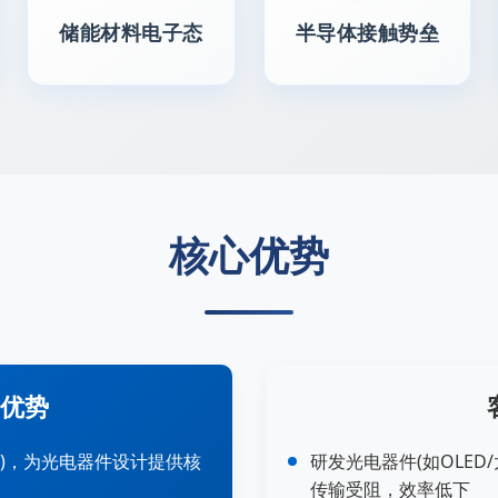
储能材料电子态
半导体接触势垒
核心优势
优势
O)，为光电器件设计提供核
研发光电器件(如OLE
传输受阻，效率低下