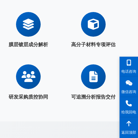
膜层镀层成分解析
高分子材料专项评估
电话咨询
微信咨询
研发采购质控协同
可追溯分析报告交付
给我回电
返回顶部