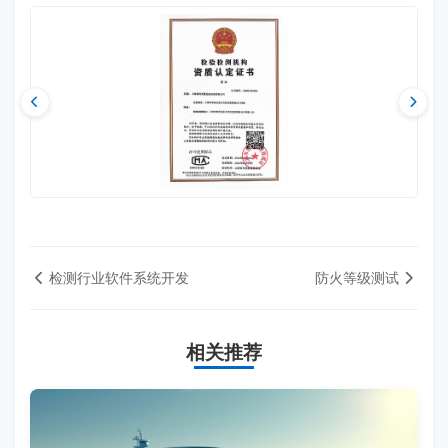
检测行业软件系统开发
防火等级测试
相关推荐