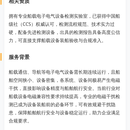
相关资质
拥有专业船载电子电气设备检测实验室，已获得中国船
级社（CCS）权威认可，检测流程规范、技术实力过
硬，配备先进检测设备，出具的检测报告具备高度公信
力，可直接支撑船载设备装船验收与合规准入。
服务背景
船载通信、导航等电子电气设备需长期连续运行，且船
舶空间狭小、设备密集，各系统、设备间极易产生电磁
干扰，直接影响设备精度与船舶航行安全。当前行业对
船载设备电磁兼容性要求持续提高，专业的电磁干扰检
测已成为设备装船前的必备环节，可有效规避干扰隐
患，保障船舶航行安全与设备稳定运行，助力企业满足
合规要求。