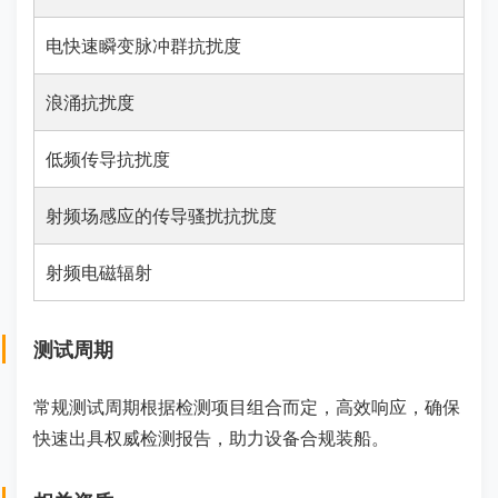
电快速瞬变脉冲群抗扰度
浪涌抗扰度
低频传导抗扰度
射频场感应的传导骚扰抗扰度
射频电磁辐射
测试周期
常规测试周期根据检测项目组合而定，高效响应，确保
快速出具权威检测报告，助力设备合规装船。