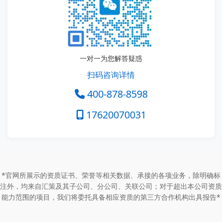
一对一为您解答疑惑
扫码咨询详情
400-878-8598
17620070031
*官网所展示的资质证书、荣誉等相关数据、承接的各项业务，除明确标
注外，均来自汇策及其子公司、分公司、关联公司；对于超出本公司资质
能力范围的项目，我们将委托具备相应资质的第三方合作机构出具报告*