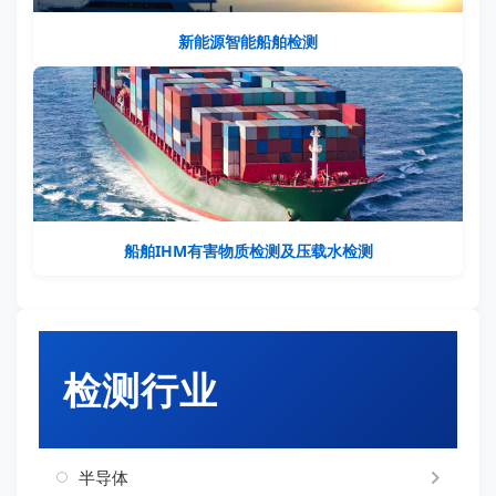
新能源智能船舶检测
船舶IHM有害物质检测及压载水检测
检测行业
半导体