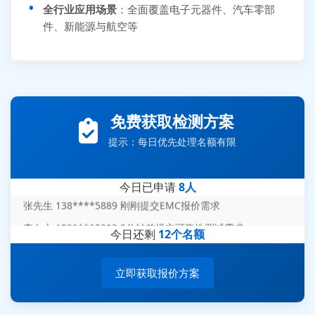
全行业应用场景
：全面覆盖电子元器件、汽车零部
件、新能源与航空等
免费获取检测方案
提示：每日优先处理名额有限
今日已申请
8人
张先生 138****5889 刚刚提交EMC报价需求
李女士 159****5393 3分钟前提交可靠性测试需求
今日还剩
12个名额
王经理 186****9012 7分钟前提交并网/涉网试验需求
赵总 135****7688 12分钟前提交芯片失效分析需求
立即获取报价方案
刘先生 139****7889 18分钟前提交防爆测试需求
陈女士 158****1887 25分钟前提交材料分析需求