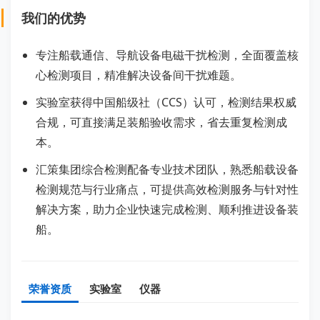
我们的优势
专注船载通信、导航设备电磁干扰检测，全面覆盖核
心检测项目，精准解决设备间干扰难题。
实验室获得中国船级社（CCS）认可，检测结果权威
合规，可直接满足装船验收需求，省去重复检测成
本。
汇策集团综合检测配备专业技术团队，熟悉船载设备
检测规范与行业痛点，可提供高效检测服务与针对性
解决方案，助力企业快速完成检测、顺利推进设备装
船。
荣誉资质
实验室
仪器