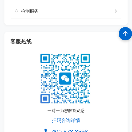
检测服务
客服热线
一对一为您解答疑惑
扫码咨询详情
400-878-8598