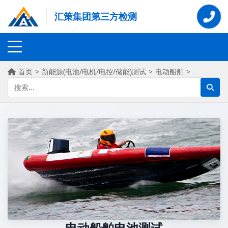
汇策集团第三方检测
首页
>
新能源(电池/电机/电控/储能)测试
>
电动船舶
>
电动船舶电池测试