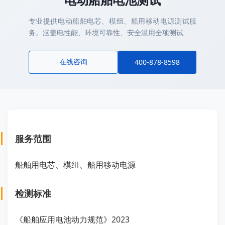
专业提供电动船舶电芯、模组、船用移动电源测试服
务。涵盖电性能、环境可靠性、安全滥用全项测试
在线咨询
400-878-8598
服务范围
船舶用电芯、模组、船用移动电源
检测标准
《船舶应用电池动力规范》2023