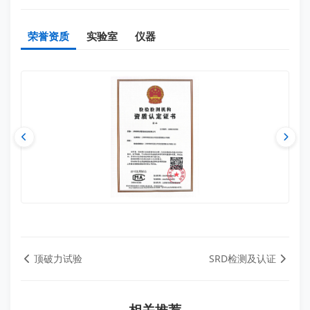
荣誉资质
实验室
仪器
顶破力试验
SRD检测及认证
相关推荐