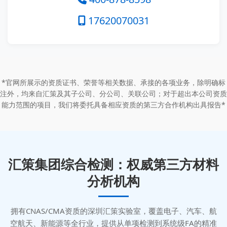
17620070031
*官网所展示的资质证书、荣誉等相关数据、承接的各项业务，除明确标
注外，均来自汇策及其子公司、分公司、关联公司；对于超出本公司资质
能力范围的项目，我们将委托具备相应资质的第三方合作机构出具报告*
汇策集团综合检测：权威第三方材料
分析机构
拥有CNAS/CMA资质的深圳汇策实验室，覆盖电子、汽车、航
空航天、新能源等全行业，提供从单项检测到系统级FA的精准