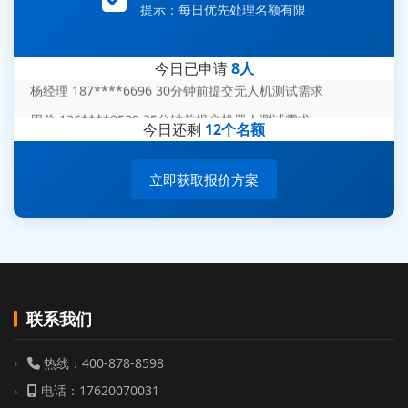
提示：每日优先处理名额有限
刘先生 139****7889 18分钟前提交防爆测试需求
陈女士 158****1887 25分钟前提交材料分析需求
今日已申请
8人
杨经理 187****6696 30分钟前提交无人机测试需求
周总 136****0539 35分钟前提交机器人测试需求
今日还剩
12个名额
立即获取报价方案
联系我们
热线：400-878-8598
电话：17620070031