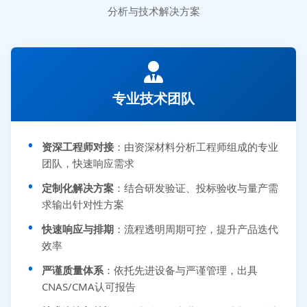
分析与技术解决方案
专业技术团队
资深工程师对接
：由资深材料分析工程师组成的专业
团队，快速响应需求
定制化解决方案
：结合研发验证、投标验收与量产需
求输出针对性方案
快速响应与排期
：流程透明周期可控，提升产品迭代
效率
严谨质量体系
：依托先进设备与严谨管理，出具
CNAS/CMA认可报告