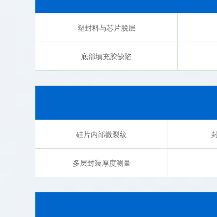
塑封料与芯片脱层
底部填充胶缺陷
硅片内部微裂纹
多层封装厚度测量