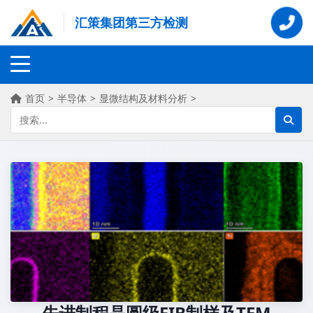
汇策集团第三方检测
首页
>
半导体
>
显微结构及材料分析
>
先进制程晶圆级FIB制样及TEM