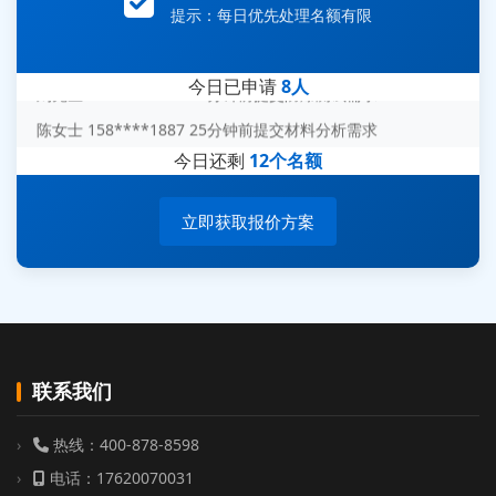
王经理 186****9012 7分钟前提交并网/涉网试验需求
提示：每日优先处理名额有限
赵总 135****7688 12分钟前提交芯片失效分析需求
刘先生 139****7889 18分钟前提交防爆测试需求
今日已申请
8人
陈女士 158****1887 25分钟前提交材料分析需求
杨经理 187****6696 30分钟前提交无人机测试需求
今日还剩
12个名额
周总 136****0539 35分钟前提交机器人测试需求
立即获取报价方案
联系我们
热线：400-878-8598
电话：17620070031