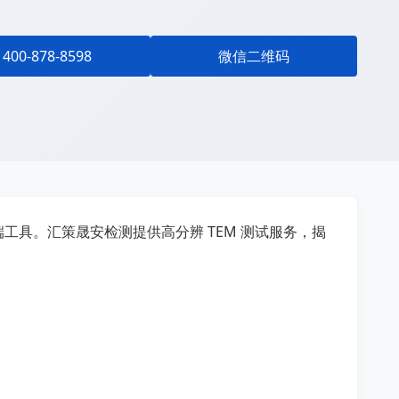
。
400-878-8598
微信二维码
工具。汇策晟安检测提供高分辨 TEM 测试服务，揭