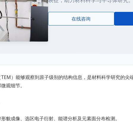
表征，助力材料科学与半导体研究
在线咨询
TEM）能够观察到原子级别的结构信息，是材料科学研究的尖端
部微观细节。
辨形貌成像、选区电子衍射、能谱分析及元素面分布检测。