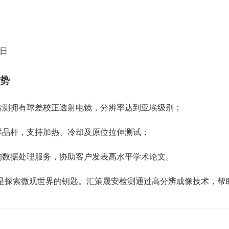
作日
势
检测拥有球差校正透射电镜，分辨率达到亚埃级别；
样品杆，支持加热、冷却及原位拉伸测试；
的数据处理服务，协助客户发表高水平学术论文。
检测是探索微观世界的钥匙。汇策晟安检测通过高分辨成像技术，