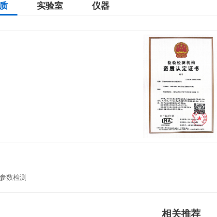
质
实验室
仪器
参数检测
相关推荐