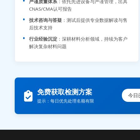
严谨质量体系
：依托先进设备与严谨管理，出具
CNAS/CMA认可报告
技术咨询与答疑
：测试后提供专业数据解读与售
后技术支持
行业经验沉淀
：深耕材料分析领域，持续为客户
解决复杂材料问题
免费获取检测方案
今日
提示：每日优先处理名额有限