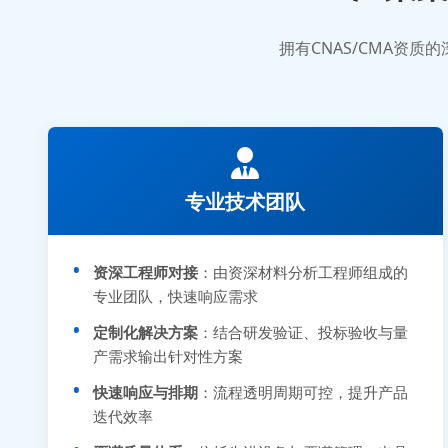
拥有CNAS/CMA资
专业技术团队
资深工程师对接
：由资深材料分析工程师组成的
专业团队，快速响应需求
定制化解决方案
：结合研发验证、投标验收与量
产需求输出针对性方案
快速响应与排期
：流程透明周期可控，提升产品
迭代效率