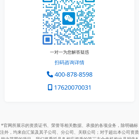
一对一为您解答疑惑
扫码咨询详情
400-878-8598
17620070031
*官网所展示的资质证书、荣誉等相关数据、承接的各项业务，除明确标
注外，均来自汇策及其子公司、分公司、关联公司；对于超出本公司资质
能力范围的项目，我们将委托具备相应资质的第三方合作机构出具报告*