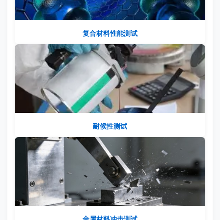
复合材料性能测试
耐候性测试
金属材料冲击测试