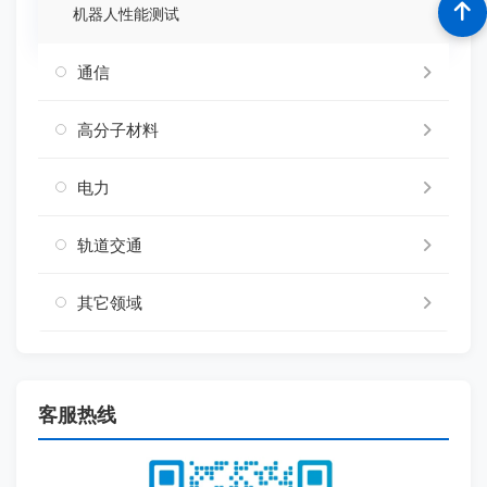
机器人性能测试
通信
高分子材料
电力
轨道交通
其它领域
客服热线