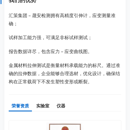
汇策集团 – 晟安检测拥有高精度引伸计，应变测量准
确；
试样加工能力强，可满足非标试样测试；
报告数据详尽，包含应力 – 应变曲线图。
金属材料拉伸测试是衡量材料承载能力的标尺。通过准
确的拉伸数据，企业能够合理选材，优化设计，确保结
构在正常载荷下不发生塑性变形或断裂。
荣誉资质
实验室
仪器