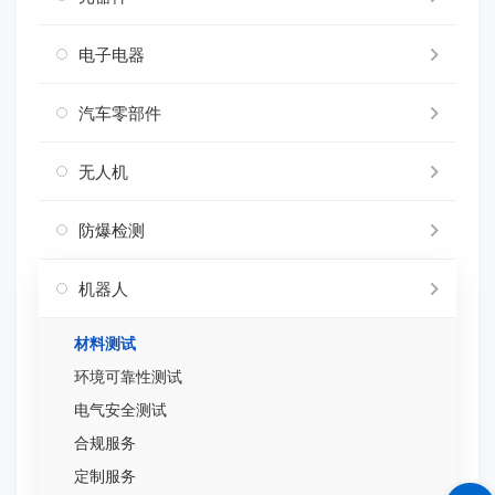
电子电器
汽车零部件
无人机
防爆检测
机器人
材料测试
环境可靠性测试
电气安全测试
合规服务
定制服务