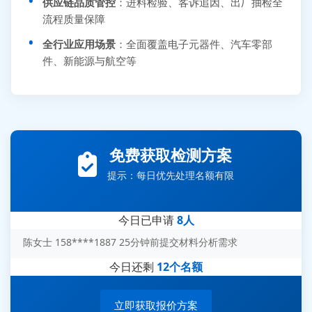
供应链品质管控
：进料检验、客诉追因、出厂抽检全
流程质量保障
全行业应用场景
：全面覆盖电子元器件、汽车零部
件、新能源与航空等
张先生 138****5889 刚刚提交EMC报价需求
李女士 159****5393 3分钟前提交可靠性测试需求
免费获取检测方案
王经理 186****9012 7分钟前提交并网/涉网试验需求
提示：每日优先处理名额有限
赵总 135****7688 12分钟前提交芯片失效分析需求
刘先生 139****7889 18分钟前提交防爆测试需求
今日已申请
8人
陈女士 158****1887 25分钟前提交材料分析需求
杨经理 187****6696 30分钟前提交无人机测试需求
今日还剩
12个名额
周总 136****0539 35分钟前提交机器人测试需求
立即获取报价方案