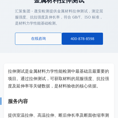
汇策集团 - 晟安检测提供金属材料拉伸测试，测定屈
服强度、抗拉强度及伸长率，符合 GB/T、ISO 标准，
是材料力学性能基础检测。
在线咨询
400-878-8598
拉伸测试是金属材料力学性能检测中最基础且最重要的
项目。通过拉伸测试，可获取材料的屈服强度、抗拉强
度及延伸率等关键数据，是材料验收的核心依据。
服务内容
提供室温拉伸、高温拉伸、断后伸长率及断面收缩率测