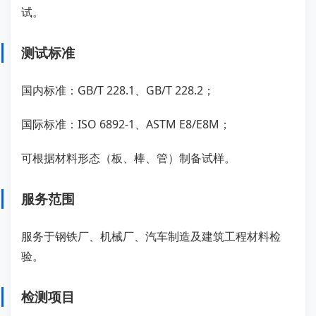
试。
测试标准
国内标准：GB/T 228.1、GB/T 228.2；
国际标准：ISO 6892-1、ASTM E8/E8M；
可根据材料形态（板、棒、管）制备试样。
服务范围
服务于钢铁厂、机械厂、汽车制造及建筑工程材料检
验。
检测项目