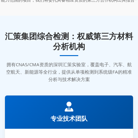
汇策集团综合检测：权威第三方材料
分析机构
拥有CNAS/CMA资质的深圳汇策实验室，覆盖电子、汽车、航
空航天、新能源等全行业，提供从单项检测到系统级FA的精准
分析与技术解决方案
专业技术团队