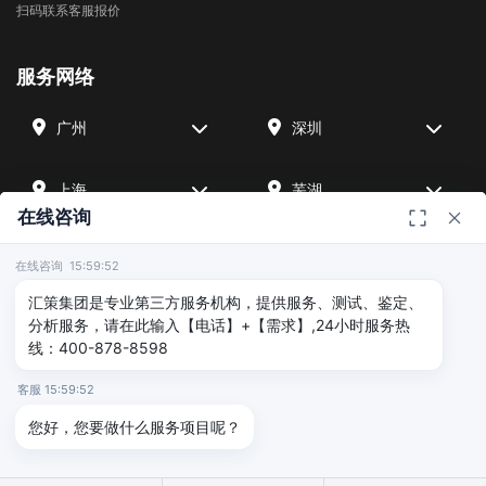
扫码联系客服报价
服务网络
广州
深圳
上海
芜湖
在线咨询
四川
宁波
在线咨询 15:59:52
汇策集团是专业第三方服务机构，提供服务、测试、鉴定、
北京
武汉
分析服务，请在此输入【电话】+【需求】,24小时服务热
线：400-878-8598
友情链接
客服 15:59:52
您好，您要做什么服务项目呢？
广州海沣检测
汇策可靠性检测
深圳晟安检测