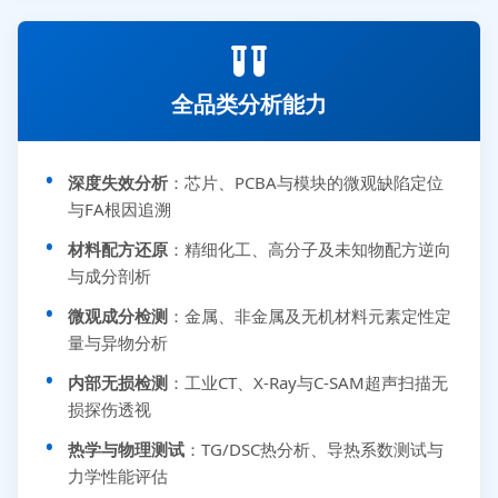
全品类分析能力
深度失效分析
：芯片、PCBA与模块的微观缺陷定位
与FA根因追溯
材料配方还原
：精细化工、高分子及未知物配方逆向
与成分剖析
微观成分检测
：金属、非金属及无机材料元素定性定
量与异物分析
内部无损检测
：工业CT、X-Ray与C-SAM超声扫描无
损探伤透视
热学与物理测试
：TG/DSC热分析、导热系数测试与
力学性能评估