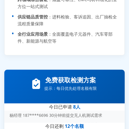
方位一站式测试
供应链品质管控
：进料检验、客诉追因、出厂抽检全
流程质量保障
全行业应用场景
：全面覆盖电子元器件、汽车零部
件、新能源与航空等
张先生 138****5889 刚刚提交EMC报价需求
李女士 159****5393 3分钟前提交可靠性测试需求
王经理 186****9012 7分钟前提交并网/涉网试验需求
免费获取检测方案
赵总 135****7688 12分钟前提交芯片失效分析需求
提示：每日优先处理名额有限
刘先生 139****7889 18分钟前提交防爆测试需求
陈女士 158****1887 25分钟前提交材料分析需求
今日已申请
8人
杨经理 187****6696 30分钟前提交无人机测试需求
周总 136****0539 35分钟前提交机器人测试需求
今日还剩
12个名额