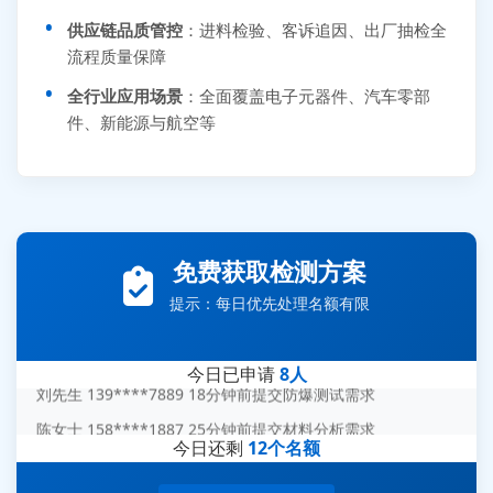
供应链品质管控
：进料检验、客诉追因、出厂抽检全
流程质量保障
全行业应用场景
：全面覆盖电子元器件、汽车零部
件、新能源与航空等
张先生 138****5889 刚刚提交EMC报价需求
免费获取检测方案
李女士 159****5393 3分钟前提交可靠性测试需求
提示：每日优先处理名额有限
王经理 186****9012 7分钟前提交并网/涉网试验需求
赵总 135****7688 12分钟前提交芯片失效分析需求
今日已申请
8人
刘先生 139****7889 18分钟前提交防爆测试需求
陈女士 158****1887 25分钟前提交材料分析需求
今日还剩
12个名额
杨经理 187****6696 30分钟前提交无人机测试需求
周总 136****0539 35分钟前提交机器人测试需求