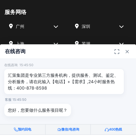
服务网络
广州
深圳
上海
芜湖
在线咨询
四川
宁波
在线咨询 15:45:50
汇策集团是专业第三方服务机构，提供服务、测试、鉴定、
北京
武汉
分析服务，请在此输入【电话】+【需求】,24小时服务热
线：400-878-8598
友情链接
客服 15:45:50
您好，您要做什么服务项目呢？
广州海沣检测
汇策可靠性检测
深圳晟安检测
预约回电
微信/电咨询
400热线
© 2026 深圳汇策众创空间管理有限公司 & 广州海沣检测认证有限公司