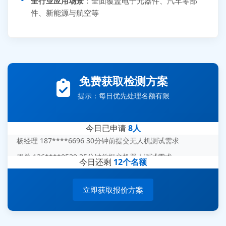
全行业应用场景
：全面覆盖电子元器件、汽车零部
件、新能源与航空等
张先生 138****5889 刚刚提交EMC报价需求
李女士 159****5393 3分钟前提交可靠性测试需求
王经理 186****9012 7分钟前提交并网/涉网试验需求
免费获取检测方案
赵总 135****7688 12分钟前提交芯片失效分析需求
提示：每日优先处理名额有限
刘先生 139****7889 18分钟前提交防爆测试需求
陈女士 158****1887 25分钟前提交材料分析需求
今日已申请
8人
杨经理 187****6696 30分钟前提交无人机测试需求
周总 136****0539 35分钟前提交机器人测试需求
今日还剩
12个名额
立即获取报价方案