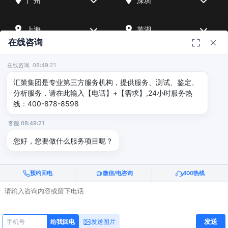
广州
深圳
上海
芜湖
在线咨询
四川
宁波
在线咨询 08:49:21
汇策集团是专业第三方服务机构，提供服务、测试、鉴定、
北京
武汉
分析服务，请在此输入【电话】+【需求】,24小时服务热
线：400-878-8598
友情链接
客服 08:49:21
您好，您要做什么服务项目呢？
广州海沣检测
汇策可靠性检测
深圳晟安检测
预约回电
微信/电咨询
400热线
© 2026 深圳汇策众创空间管理有限公司 & 广州海沣检测认证有限公司
版权所有 |
粤ICP备2025515340号
电话咨询
给我回电
发送
发送图片
给我回电