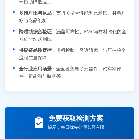
环协助降低返工
多维对比与竞品
：支持多型号性能对比测试、材料对
标与竞品剖析
跨领域综合验证
：涵盖可靠性、EMC与材料物化的全
方位一站式测试
供应链品质管控
：进料检验、客诉追因、出厂抽检全
流程质量保障
全行业应用场景
：全面覆盖电子元器件、汽车零部
件、新能源与航空等
张先生 138****5889 刚刚提交EMC报价需求
李女士 159****5393 3分钟前提交可靠性测试需求
免费获取检测方案
王经理 186****9012 7分钟前提交并网/涉网试验需求
提示：每日优先处理名额有限
赵总 135****7688 12分钟前提交芯片失效分析需求