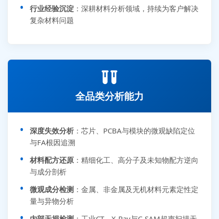
行业经验沉淀
：深耕材料分析领域，持续为客户解决
复杂材料问题
全品类分析能力
深度失效分析
：芯片、PCBA与模块的微观缺陷定位
与FA根因追溯
材料配方还原
：精细化工、高分子及未知物配方逆向
与成分剖析
微观成分检测
：金属、非金属及无机材料元素定性定
量与异物分析
内部无损检测
：工业CT、X-Ray与C-SAM超声扫描无