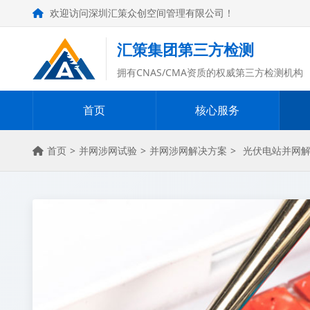
欢迎访问深圳汇策众创空间管理有限公司！
汇策集团第三方检测
拥有CNAS/CMA资质的权威第三方检测机构
首页
核心服务
首页
>
并网涉网试验
>
并网涉网解决方案
>
光伏电站并网