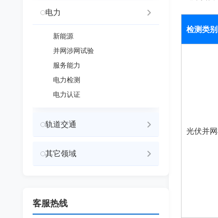
电力
检测类别
新能源
并网涉网试验
服务能力
电力检测
电力认证
轨道交通
光伏并网
其它领域
客服热线