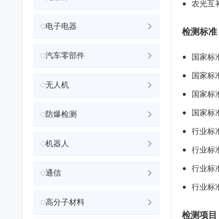
农光互
电子电器
检测标准
汽车零部件
国家标准
国家标准
无人机
国家标准
国家标准
防爆检测
行业标准
机器人
行业标准
行业标准
通信
行业标准
高分子材料
检测项目