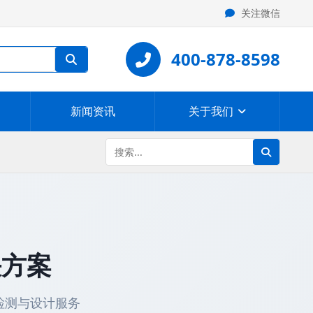
关注微信
400-878-8598
新闻资讯
关于我们
决方案
检测与设计服务