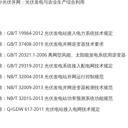
补光伏并网：光伏发电与农业生产综合利用
：GB/T 19964-2012 光伏发电站接入电力系统技术规定
：GB/T 37408-2019 光伏发电并网逆变器技术要求
：GB/T 20321.1-2006 离网型风能、太阳能发电系统用逆变器
：GB/T 29319-2012 光伏发电系统接入配电网技术规定
：NB/T 32004-2018 光伏发电站并网运行控制规范
：NB/T 32009-2013 光伏发电并网逆变器检测技术规范
：NB/T 32015-2013 光伏发电站功率预测系统功能规范
：Q/GDW 617-2011 光伏电站接入电网技术规定