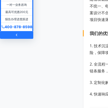
一对一业务咨询
不统一、
最高可优惠200元
案设计不
项目快速
报告办理进度跟进
400-878-8598
我们的优
1. 技术
险，保障
2. 全
链条服务
3. 定
4. 快