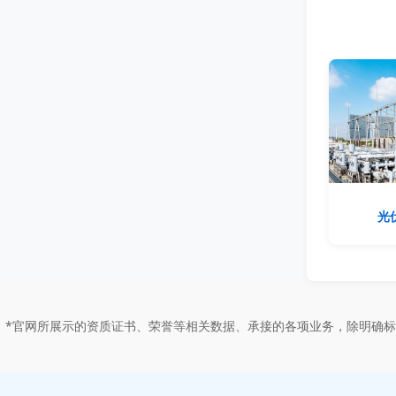
光
*官网所展示的资质证书、荣誉等相关数据、承接的各项业务，除明确