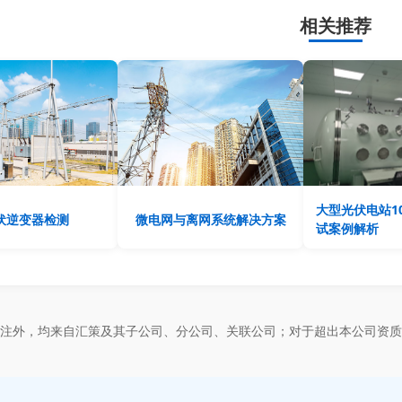
相关推荐
大型光伏电站1
伏逆变器检测
微电网与离网系统解决方案
试案例解析
标注外，均来自汇策及其子公司、分公司、关联公司；对于超出本公司资质