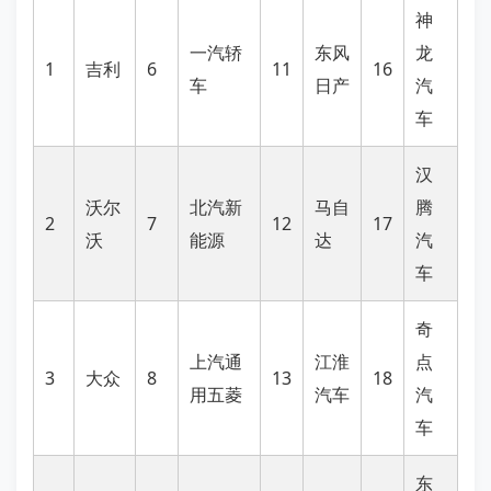
神
一汽轿
东风
龙
1
吉利
6
11
16
车
日产
汽
车
汉
沃尔
北汽新
马自
腾
2
7
12
17
沃
能源
达
汽
车
奇
上汽通
江淮
点
3
大众
8
13
18
用五菱
汽车
汽
车
东