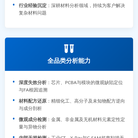
行业经验沉淀
：深耕材料分析领域，持续为客户解决
复杂材料问题
全品类分析能力
深度失效分析
：芯片、PCBA与模块的微观缺陷定位
与FA根因追溯
材料配方还原
：精细化工、高分子及未知物配方逆向
与成分剖析
微观成分检测
：金属、非金属及无机材料元素定性定
量与异物分析
内部无损检测
：工业CT、X-Ray与C-SAM超声扫描无