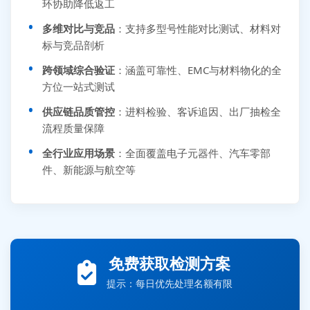
环协助降低返工
多维对比与竞品
：支持多型号性能对比测试、材料对
标与竞品剖析
跨领域综合验证
：涵盖可靠性、EMC与材料物化的全
方位一站式测试
供应链品质管控
：进料检验、客诉追因、出厂抽检全
流程质量保障
全行业应用场景
：全面覆盖电子元器件、汽车零部
件、新能源与航空等
张先生 138****5889 刚刚提交EMC报价需求
李女士 159****5393 3分钟前提交可靠性测试需求
免费获取检测方案
王经理 186****9012 7分钟前提交并网/涉网试验需求
提示：每日优先处理名额有限
赵总 135****7688 12分钟前提交芯片失效分析需求