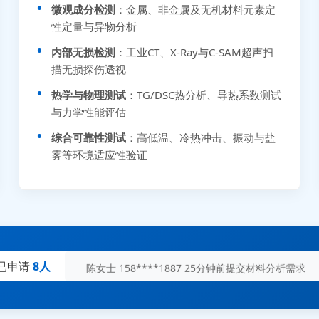
微观成分检测
：金属、非金属及无机材料元素定
性定量与异物分析
内部无损检测
：工业CT、X-Ray与C-SAM超声扫
描无损探伤透视
热学与物理测试
：TG/DSC热分析、导热系数测试
与力学性能评估
综合可靠性测试
：高低温、冷热冲击、振动与盐
张先生 138****5889 刚刚提交EMC报价需求
雾等环境适应性验证
李女士 159****5393 3分钟前提交可靠性测试需求
王经理 186****9012 7分钟前提交并网/涉网试验需求
赵总 135****7688 12分钟前提交芯片失效分析需求
刘先生 139****7889 18分钟前提交防爆测试需求
陈女士 158****1887 25分钟前提交材料分析需求
已申请
8人
杨经理 187****6696 30分钟前提交无人机测试需求
周总 136****0539 35分钟前提交机器人测试需求