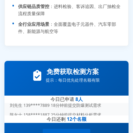
供应链品质管控
：进料检验、客诉追因、出厂抽检全
流程质量保障
全行业应用场景
：全面覆盖电子元器件、汽车零部
件、新能源与航空等
张先生 138****5889 刚刚提交EMC报价需求
免费获取检测方案
李女士 159****5393 3分钟前提交可靠性测试需求
提示：每日优先处理名额有限
王经理 186****9012 7分钟前提交并网/涉网试验需求
赵总 135****7688 12分钟前提交芯片失效分析需求
今日已申请
8人
刘先生 139****7889 18分钟前提交防爆测试需求
陈女士 158****1887 25分钟前提交材料分析需求
今日还剩
12个名额
杨经理 187****6696 30分钟前提交无人机测试需求
周总 136****0539 35分钟前提交机器人测试需求