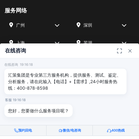
服务网络
广州
深圳
上海
芜湖
在线咨询
四川
宁波
在线咨询 19:16:18
汇策集团是专业第三方服务机构，提供服务、测试、鉴定、
北京
武汉
分析服务，请在此输入【电话】+【需求】,24小时服务热
线：400-878-8598
友情链接
客服 19:16:18
您好，您要做什么服务项目呢？
广州海沣检测
汇策可靠性检测
深圳晟安检测
预约回电
微信/电咨询
400热线
© 2026 深圳汇策众创空间管理有限公司 & 广州海沣检测认证有限公司
版权所有 |
粤ICP备2025515340号