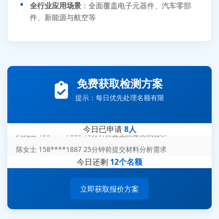
全行业应用场景
：全面覆盖电子元器件、汽车零部
件、新能源与航空等
张先生 138****5889 刚刚提交EMC报价需求
李女士 159****5393 3分钟前提交可靠性测试需求
免费获取检测方案
王经理 186****9012 7分钟前提交并网/涉网试验需求
提示：每日优先处理名额有限
赵总 135****7688 12分钟前提交芯片失效分析需求
刘先生 139****7889 18分钟前提交防爆测试需求
今日已申请
8人
陈女士 158****1887 25分钟前提交材料分析需求
杨经理 187****6696 30分钟前提交无人机测试需求
今日还剩
12个名额
周总 136****0539 35分钟前提交机器人测试需求
立即获取报价方案