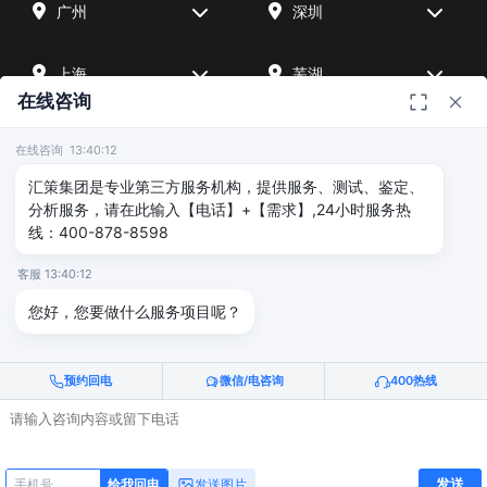
广州
深圳
上海
芜湖
在线咨询
四川
宁波
在线咨询 13:40:12
汇策集团是专业第三方服务机构，提供服务、测试、鉴定、
北京
武汉
分析服务，请在此输入【电话】+【需求】,24小时服务热
线：400-878-8598
友情链接
客服 13:40:12
您好，您要做什么服务项目呢？
广州海沣检测
汇策可靠性检测
深圳晟安检测
预约回电
微信/电咨询
400热线
© 2026 深圳汇策众创空间管理有限公司 & 广州海沣检测认证有限公司
版权所有 |
粤ICP备2025515340号
电话咨询
给我回电
发送
发送图片
给我回电