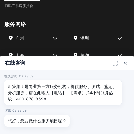
扫码联系客服报价
服务网络
广州
深圳
上海
芜湖
在线咨询
四川
宁波
在线咨询 08:38:59
汇策集团是专业第三方服务机构，提供服务、测试、鉴定、
北京
武汉
分析服务，请在此输入【电话】+【需求】,24小时服务热
线：400-878-8598
友情链接
客服 08:38:59
您好，您要做什么服务项目呢？
广州海沣检测
汇策可靠性检测
深圳晟安检测