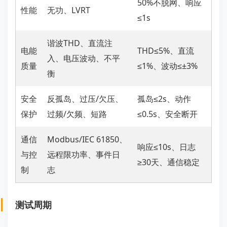
50%不脱网、响应
性能
无功、LVRT
≤1s
谐波THD、直流注
电能
THD≤5%、直流
入、电压波动、不平
质量
≤1%、波动≤±3%
衡
安全
反孤岛、过压/欠压、
孤岛≤2s、动作
保护
过频/欠频、短路
≤0.5s、安全断开
通信
Modbus/IEC 61850、
响应≤10s、日志
与控
远程限功率、事件日
≥30天、通信稳定
制
志
测试周期