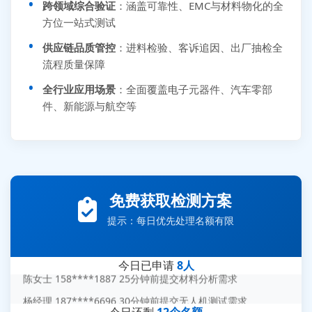
跨领域综合验证
：涵盖可靠性、EMC与材料物化的全
方位一站式测试
供应链品质管控
：进料检验、客诉追因、出厂抽检全
流程质量保障
全行业应用场景
：全面覆盖电子元器件、汽车零部
件、新能源与航空等
张先生 138****5889 刚刚提交EMC报价需求
李女士 159****5393 3分钟前提交可靠性测试需求
免费获取检测方案
王经理 186****9012 7分钟前提交并网/涉网试验需求
提示：每日优先处理名额有限
赵总 135****7688 12分钟前提交芯片失效分析需求
刘先生 139****7889 18分钟前提交防爆测试需求
今日已申请
8人
陈女士 158****1887 25分钟前提交材料分析需求
杨经理 187****6696 30分钟前提交无人机测试需求
今日还剩
12个名额
周总 136****0539 35分钟前提交机器人测试需求