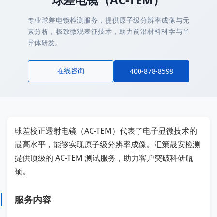
专业球差电镜检测服务，提供原子级分辨率成像与元
素分析，极致微观表征技术，助力前沿材料科学与半
导体研发。
在线咨询
400-878-8598
球差校正透射电镜（AC-TEM）代表了电子显微技术的
最高水平，能够实现原子级分辨率成像。汇策晟安检测
提供顶级的 AC-TEM 测试服务，助力客户突破科研瓶
颈。
服务内容