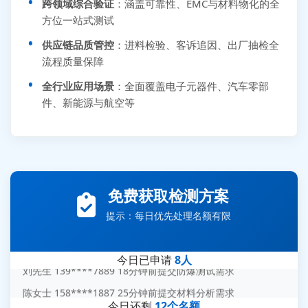
跨领域综合验证
：涵盖可靠性、EMC与材料物化的全
方位一站式测试
供应链品质管控
：进料检验、客诉追因、出厂抽检全
流程质量保障
全行业应用场景
：全面覆盖电子元器件、汽车零部
件、新能源与航空等
张先生 138****5889 刚刚提交EMC报价需求
免费获取检测方案
李女士 159****5393 3分钟前提交可靠性测试需求
提示：每日优先处理名额有限
王经理 186****9012 7分钟前提交并网/涉网试验需求
赵总 135****7688 12分钟前提交芯片失效分析需求
今日已申请
8人
刘先生 139****7889 18分钟前提交防爆测试需求
陈女士 158****1887 25分钟前提交材料分析需求
今日还剩
12个名额
杨经理 187****6696 30分钟前提交无人机测试需求