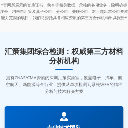
*官网所展示的资质证书、荣誉等相关数据、承接的各项业务，除明确标
注外，均来自汇策及其子公司、分公司、关联公司；对于超出本公司资质
能力范围的项目，我们将委托具备相应资质的第三方合作机构出具报告*
汇策集团综合检测：权威第三方材料
分析机构
拥有CNAS/CMA资质的深圳汇策实验室，覆盖电子、汽车、航
空航天、新能源等全行业，提供从单项检测到系统级FA的精准
分析与技术解决方案
专业技术团队