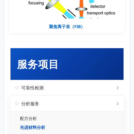
聚焦离子束（FIB）
服务项目
可靠性检测
分析服务
配方分析
先进材料分析