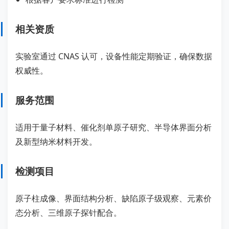
相关资质
实验室通过 CNAS 认可，设备性能定期验证，确保数据
权威性。
服务范围
适用于量子材料、催化剂单原子研究、半导体界面分析
及新型纳米材料开发。
检测项目
原子柱成像、界面结构分析、缺陷原子级观察、元素价
态分析、三维原子探针配合。