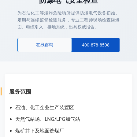
为石油化工等爆炸危险场所提供防爆电气设备初始、
定期与连续监督检测服务，专业工程师现场检查隔爆
面、电缆引入、接地系统，出具权威报告。
在线咨询
400-878-8598
服务范围
石油、化工企业生产装置区
天然气站场、LNG/LPG加气站
煤矿井下及地面选煤厂