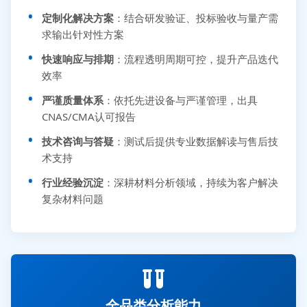
定制化解决方案
：结合研发验证、投标验收与量产需
求输出针对性方案
快速响应与排期
：流程透明周期可控，提升产品迭代
效率
严谨质量体系
：依托先进设备与严谨管理，出具
CNAS/CMA认可报告
技术咨询与答疑
：测试后提供专业数据解读与售后技
术支持
行业经验沉淀
：深耕材料分析领域，持续为客户解决
复杂材料问题
全品类分析能力