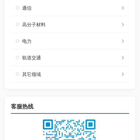
通信
高分子材料
电力
轨道交通
其它领域
客服热线