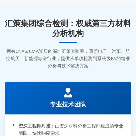
汇策集团综合检测：权威第三方材料
分析机构
拥有CNAS/CMA资质的深圳汇策实验室，覆盖电子、汽车、航
空航天、新能源等全行业，提供从单项检测到系统级FA的精准
分析与技术解决方案
专业技术团队
资深工程师对接
：由资深材料分析工程师组成的专业
团队，快速响应需求