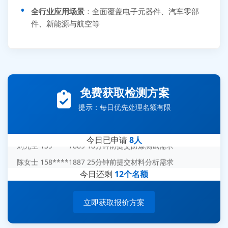
全行业应用场景
：全面覆盖电子元器件、汽车零部
件、新能源与航空等
张先生 138****5889 刚刚提交EMC报价需求
李女士 159****5393 3分钟前提交可靠性测试需求
免费获取检测方案
王经理 186****9012 7分钟前提交并网/涉网试验需求
提示：每日优先处理名额有限
赵总 135****7688 12分钟前提交芯片失效分析需求
刘先生 139****7889 18分钟前提交防爆测试需求
今日已申请
8人
陈女士 158****1887 25分钟前提交材料分析需求
杨经理 187****6696 30分钟前提交无人机测试需求
今日还剩
12个名额
周总 136****0539 35分钟前提交机器人测试需求
立即获取报价方案