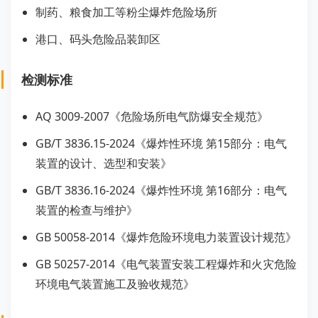
制药、粮食加工等粉尘爆炸危险场所
港口、码头危险品装卸区
检测标准
AQ 3009-2007《危险场所电气防爆安全规范》
GB/T 3836.15-2024《爆炸性环境 第15部分：电气
装置的设计、选型和安装》
GB/T 3836.16-2024《爆炸性环境 第16部分：电气
装置的检查与维护》
GB 50058-2014《爆炸危险环境电力装置设计规范》
GB 50257-2014《电气装置安装工程爆炸和火灾危险
环境电气装置施工及验收规范》