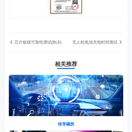
芯片板级可靠性测试(BLR)
无人机电池充电时间测试
相关推荐
传导骚扰