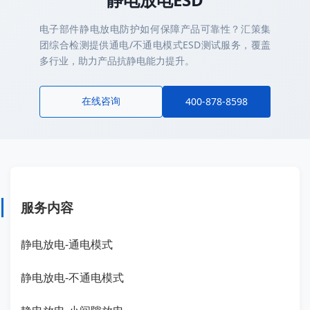
电子部件静电放电防护如何保障产品可靠性？汇策集
团综合检测提供通电/不通电模式ESD测试服务，覆盖
多行业，助力产品抗静电能力提升。
在线咨询
400-878-8598
服务内容
静电放电-通电模式
静电放电-不通电模式