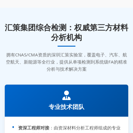
汇策集团综合检测：权威第三方材料
分析机构
拥有CNAS/CMA资质的深圳汇策实验室，覆盖电子、汽车、航
空航天、新能源等全行业，提供从单项检测到系统级FA的精准
分析与技术解决方案
专业技术团队
资深工程师对接
：由资深材料分析工程师组成的专业