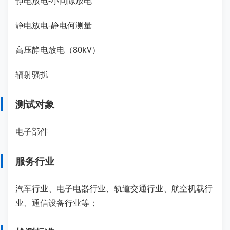
静电放电-小间隙放电
静电放电-静电何测量
高压静电放电（80kV）
辐射骚扰
测试对象
电子部件
服务行业
汽车行业、电子电器行业、轨道交通行业、航空机载行
业、通信设备行业等；