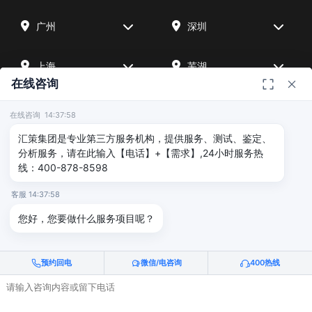
广州
深圳
上海
芜湖
在线咨询
四川
宁波
在线咨询 14:37:58
汇策集团是专业第三方服务机构，提供服务、测试、鉴定、
北京
武汉
分析服务，请在此输入【电话】+【需求】,24小时服务热
线：400-878-8598
友情链接
客服 14:37:58
您好，您要做什么服务项目呢？
广州海沣检测
汇策可靠性检测
深圳晟安检测
预约回电
微信/电咨询
400热线
© 2026 深圳汇策众创空间管理有限公司 & 广州海沣检测认证有限公司
版权所有 |
粤ICP备2025515340号