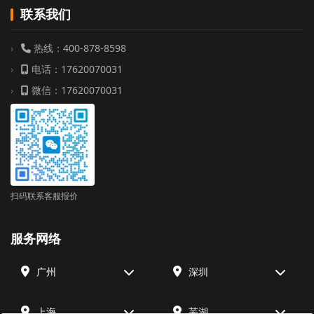
联系我们
热线：400-878-8598
电话：17620070031
微信：17620070031
扫码联系客服报价
服务网络
广州
深圳
上海
芜湖