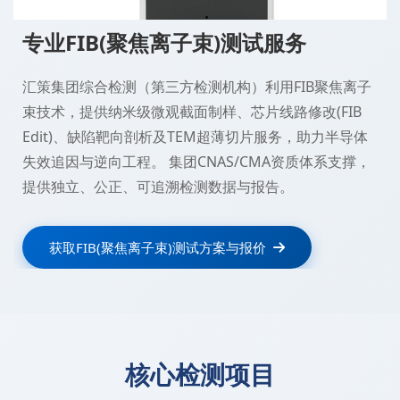
专业FIB(聚焦离子束)测试服务
汇策集团综合检测（第三方检测机构）利用FIB聚焦离子
束技术，提供纳米级微观截面制样、芯片线路修改(FIB
Edit)、缺陷靶向剖析及TEM超薄切片服务，助力半导体
失效追因与逆向工程。 集团CNAS/CMA资质体系支撑，
提供独立、公正、可追溯检测数据与报告。
获取FIB(聚焦离子束)测试方案与报价
核心检测项目