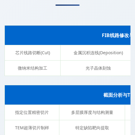
FIB线路修改
芯片线路切断(Cut)
金属沉积连线(Deposition)
微纳米结构加工
光子晶体刻蚀
截面分析与TE
指定位置精密切片
多层膜厚度与结构测量
TEM超薄切片制样
特定缺陷靶向提取