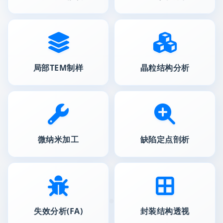
局部TEM制样
晶粒结构分析
微纳米加工
缺陷定点剖析
失效分析(FA)
封装结构透视