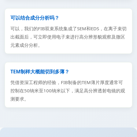
可以结合成分分析吗？
可以，我们的FIB双束系统集成了SEM和EDS，在离子束切
出截面后，可立即使用电子束进行高分辨形貌观察及微区
元素成分分析。
TEM制样大概能切到多薄？
凭借资深工程师的经验，FIB制备的TEM薄片厚度通常可
控制在50纳米至100纳米以下，满足高分辨透射电镜的观
测要求。