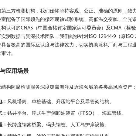
的第三方检测机构，我们始终坚持客观、公正、准确的原则，致
验室配备了国际领先的循环腐蚀试验系统、高低温交变舱、全光
机构认可的CNAS（中国合格评定国家认可委员会）及CMA（检
实测数据与资深技术团队，我们能够针对ISO 12944-9（原IS
告具备极高的国际互认度与法律效力，切实协助涂料厂商与工程
量审计。
与应用场景
上结构防腐检测服务深度覆盖海洋及近海领域的各类高风险资产
电：
风机塔筒、单桩基础、升压站平台及导管架结构。
气：
钻井平台、浮式生产储卸油装置（FPSO）、海底管线。
程：
长跨度钢索桥梁、码头钢桩、人工岛护岸设施。