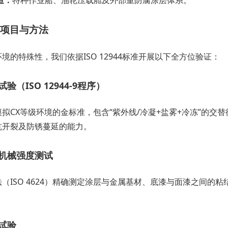
造：
特种作业船、油轮压载舱及外部重防腐涂层体系。
项目与方法
境的特殊性，我们依据ISO 12944标准开展以下全方位验证：
验（ISO 12944-9程序）
拟CX等级环境的金标准，包含“紫外线/冷凝+盐雾+冷冻”的
抗开裂及防锈蔓延的能力。
机械强度测试
（ISO 4624）精确测定涂层与金属基材、底漆与面漆之间
。
试验