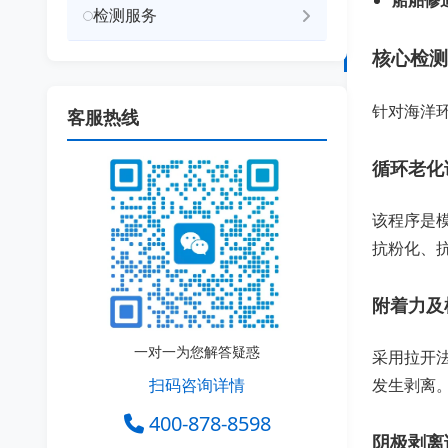
船舶修
检测服务
核心检测
针对海洋环
客服热线
循环老化试
该程序是模
抗粉化、
附着力及
一对一为您解答疑惑
采用拉开法
扫码咨询详情
发生剥离
400-878-8598
阴极剥离