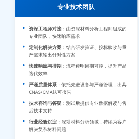
专业技术团队
资深工程师对接
：由资深材料分析工程师组成的
专业团队，快速响应需求
定制化解决方案
：结合研发验证、投标验收与量
产需求输出针对性方案
快速响应与排期
：流程透明周期可控，提升产品
迭代效率
严谨质量体系
：依托先进设备与严谨管理，出具
CNAS/CMA认可报告
技术咨询与答疑
：测试后提供专业数据解读与售
后技术支持
行业经验沉淀
：深耕材料分析领域，持续为客户
解决复杂材料问题