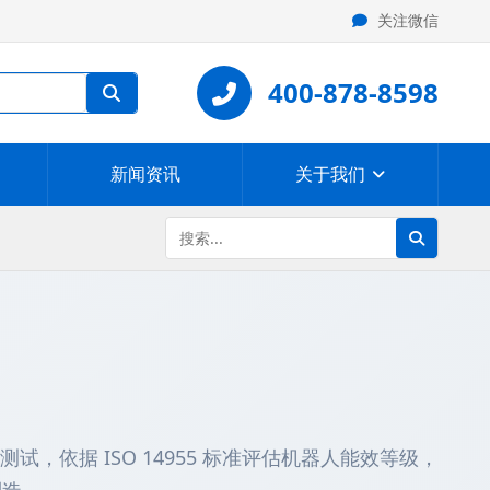
关注微信
400-878-8598
新闻资讯
关于我们
试，依据 ISO 14955 标准评估机器人能效等级，