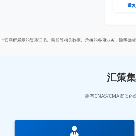
重复
*官网所展示的资质证书、荣誉等相关数据、承接的各项业务，除明确
汇策集
拥有CNAS/CMA资