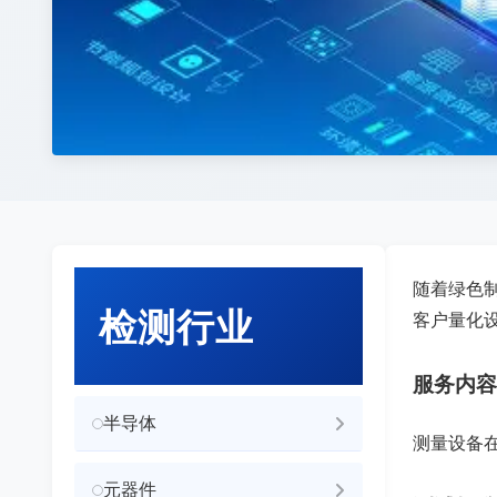
随着绿色
检测行业
客户量化
服务内容
半导体
测量设备
元器件