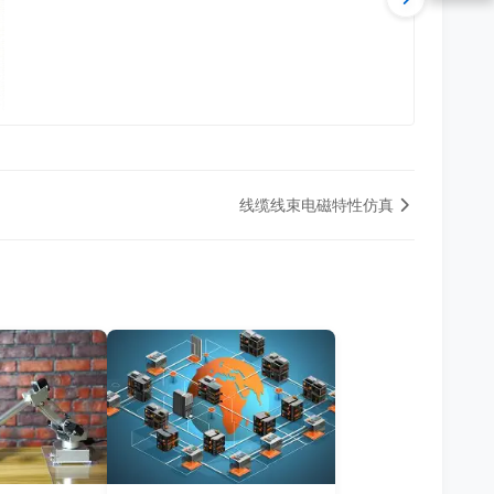
线缆线束电磁特性仿真