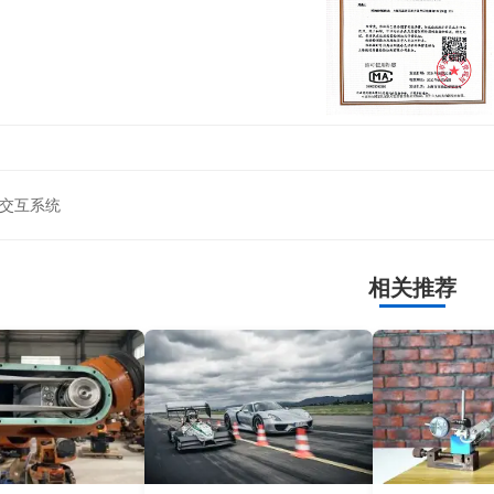
交互系统
相关推荐