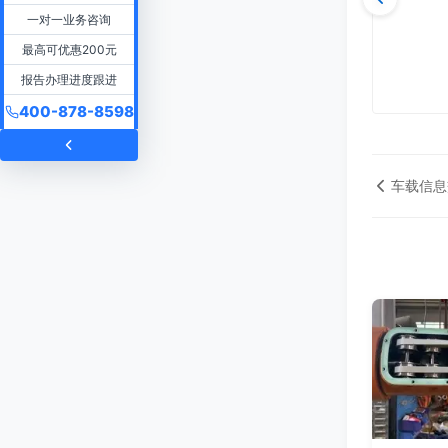
一对一业务咨询
最高可优惠200元
报告办理进度跟进
400-878-8598
车载信息