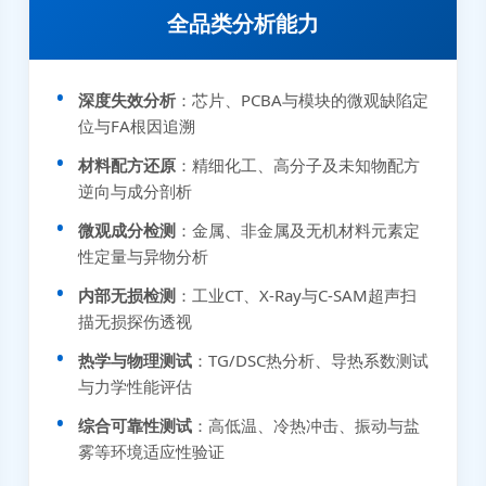
全品类分析能力
深度失效分析
：芯片、PCBA与模块的微观缺陷定
位与FA根因追溯
材料配方还原
：精细化工、高分子及未知物配方
逆向与成分剖析
微观成分检测
：金属、非金属及无机材料元素定
性定量与异物分析
内部无损检测
：工业CT、X-Ray与C-SAM超声扫
描无损探伤透视
热学与物理测试
：TG/DSC热分析、导热系数测试
与力学性能评估
综合可靠性测试
：高低温、冷热冲击、振动与盐
雾等环境适应性验证
张先生 138****5889 刚刚提交EMC报价需求