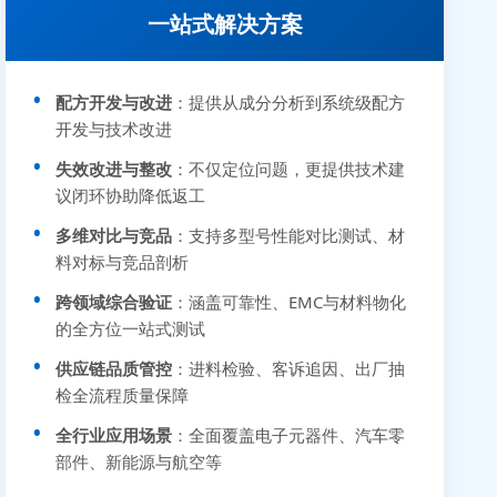
一站式解决方案
配方开发与改进
：提供从成分分析到系统级配方
开发与技术改进
失效改进与整改
：不仅定位问题，更提供技术建
议闭环协助降低返工
多维对比与竞品
：支持多型号性能对比测试、材
料对标与竞品剖析
跨领域综合验证
：涵盖可靠性、EMC与材料物化
的全方位一站式测试
供应链品质管控
：进料检验、客诉追因、出厂抽
检全流程质量保障
全行业应用场景
：全面覆盖电子元器件、汽车零
部件、新能源与航空等