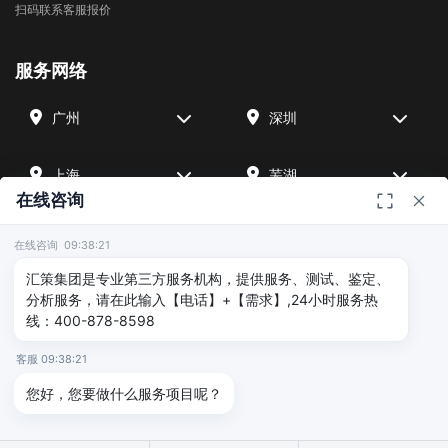
扫码联系客服报价
服务网络
广州
深圳
上海
芜湖
在线咨询
四川
宁波
在线咨询 09:38:21
汇策集团是专业第三方服务机构，提供服务、测试、鉴定、
北京
武汉
分析服务，请在此输入【电话】+【需求】,24小时服务热
线：400-878-8598
友情链接
客服 09:38:21
您好，您要做什么服务项目呢？
广州海沣检测
汇策可靠性检测
深圳晟安检测