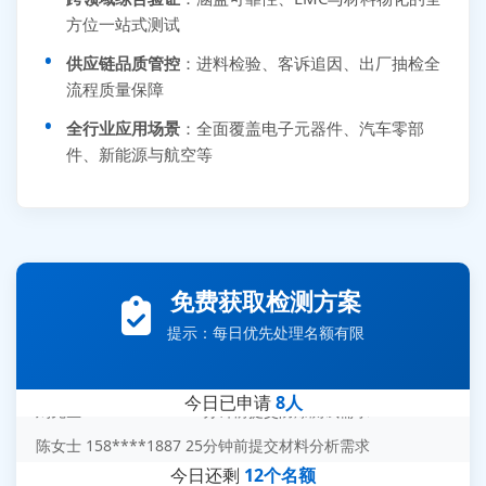
方位一站式测试
供应链品质管控
：进料检验、客诉追因、出厂抽检全
流程质量保障
全行业应用场景
：全面覆盖电子元器件、汽车零部
件、新能源与航空等
张先生 138****5889 刚刚提交EMC报价需求
李女士 159****5393 3分钟前提交可靠性测试需求
免费获取检测方案
王经理 186****9012 7分钟前提交并网/涉网试验需求
提示：每日优先处理名额有限
赵总 135****7688 12分钟前提交芯片失效分析需求
刘先生 139****7889 18分钟前提交防爆测试需求
今日已申请
8人
陈女士 158****1887 25分钟前提交材料分析需求
杨经理 187****6696 30分钟前提交无人机测试需求
今日还剩
12个名额