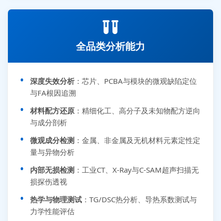
全品类分析能力
深度失效分析
：芯片、PCBA与模块的微观缺陷定位
与FA根因追溯
材料配方还原
：精细化工、高分子及未知物配方逆向
与成分剖析
微观成分检测
：金属、非金属及无机材料元素定性定
量与异物分析
内部无损检测
：工业CT、X-Ray与C-SAM超声扫描无
损探伤透视
热学与物理测试
：TG/DSC热分析、导热系数测试与
力学性能评估