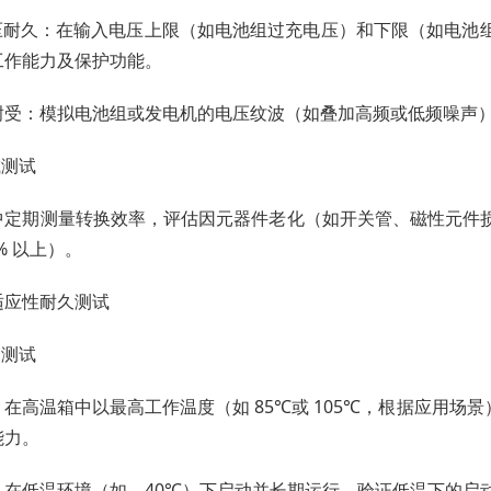
 欠压耐久：在输入电压上限（如电池组过充电压）和下限（如电
工作能力及保护功能。
耐受：模拟电池组或发电机的电压纹波（如叠加高频或低频噪声
减测试
中定期测量转换效率，评估因元器件老化（如开关管、磁性元件
% 以上）。
适应性耐久测试
关测试
在高温箱中以最高工作温度（如 85℃或 105℃，根据应用场
能力。
在低温环境（如 – 40℃）下启动并长期运行，验证低温下的