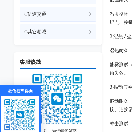
轨道交通
温度循环：
焊点、接
其它领域
2.湿热 /
湿热耐久：
客服热线
盐雾测试
蚀失效。
3.振动与
微信扫码咨询
振动耐久：按
接、连接
冲击测试：
一对一为您解答疑惑