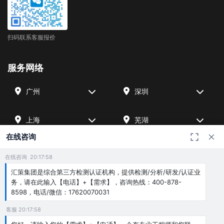
扫码联系客服报价
服务网络
广州
深圳
上海
芜湖
在线咨询
四川
宁波
在线咨询 20:17:58
汇策集团是综合第三方检测认证机构，提供检测/分析/研发/认证业
北京
武汉
务，请在此输入【电话】+【需求】，咨询热线：400-878-
8598，电话/微信：17620070031
客服 20:17:58
友情链接