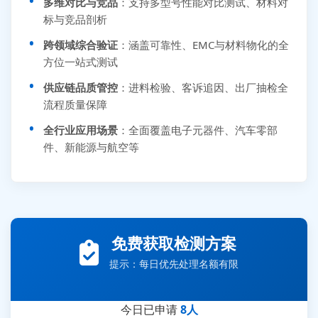
多维对比与竞品
：支持多型号性能对比测试、材料对
标与竞品剖析
跨领域综合验证
：涵盖可靠性、EMC与材料物化的全
方位一站式测试
供应链品质管控
：进料检验、客诉追因、出厂抽检全
流程质量保障
全行业应用场景
：全面覆盖电子元器件、汽车零部
件、新能源与航空等
张先生 138****5889 刚刚提交EMC报价需求
免费获取检测方案
李女士 159****5393 3分钟前提交可靠性测试需求
提示：每日优先处理名额有限
王经理 186****9012 7分钟前提交并网/涉网试验需求
赵总 135****7688 12分钟前提交芯片失效分析需求
今日已申请
8人
刘先生 139****7889 18分钟前提交防爆测试需求