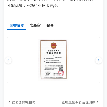
性能优势，推动行业技术进步。
荣誉资质
实验室
仪器
软包覆材料测试
低电压指令符合性测试