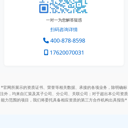
一对一为您解答疑惑
扫码咨询详情
400-878-8598
17620070031
*官网所展示的资质证书、荣誉等相关数据、承接的各项业务，除明确标
注外，均来自汇策及其子公司、分公司、关联公司；对于超出本公司资质
能力范围的项目，我们将委托具备相应资质的第三方合作机构出具报告*