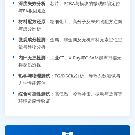
深度失效分析
：芯片、PCBA与模块的微观缺陷定位
与FA根因追溯
材料配方还原
：精细化工、高分子及未知物配方逆向
与成分剖析
微观成分检测
：金属、非金属及无机材料元素定性定
量与异物分析
内部无损检测
：工业CT、X-Ray与C-SAM超声扫描无
损探伤透视
热学与物理测试
：TG/DSC热分析、导热系数测试与
力学性能评估
综合可靠性测试
：高低温、冷热冲击、振动与盐雾等
环境适应性验证