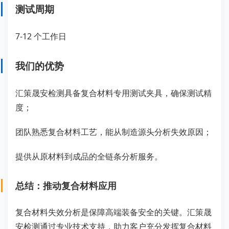
测试周期
7-12 个工作日
我们的优势
汇策晟安检测具备复合材料专用测试夹具，确保测试精
度；
团队熟悉复合材料工艺，能从制造源头分析失效原因；
提供从原材料到成品的全链条分析服务。
总结：推动复合材料应用
复合材料失效分析是保障高端装备安全的关键。汇策晟
安检测通过专业技术支持，助力客户充分发挥复合材料