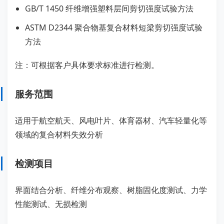
GB/T 1450 纤维增强塑料层间剪切强度试验方法
ASTM D2344 聚合物基复合材料短梁剪切强度试验
方法
注：可根据客户具体要求标准进行检测。
服务范围
适用于航空航天、风电叶片、体育器材、汽车轻量化等
领域的复合材料失效分析
检测项目
界面结合分析、纤维分布观察、树脂固化度测试、力学
性能测试、无损检测