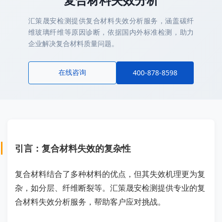
汇策晟安检测提供复合材料失效分析服务，涵盖碳纤
维玻璃纤维等原因诊断，依据国内外标准检测，助力
企业解决复合材料质量问题。
在线咨询
400-878-8598
引言：复合材料失效的复杂性
复合材料结合了多种材料的优点，但其失效机理更为复
杂，如分层、纤维断裂等。汇策晟安检测提供专业的复
合材料失效分析服务，帮助客户应对挑战。