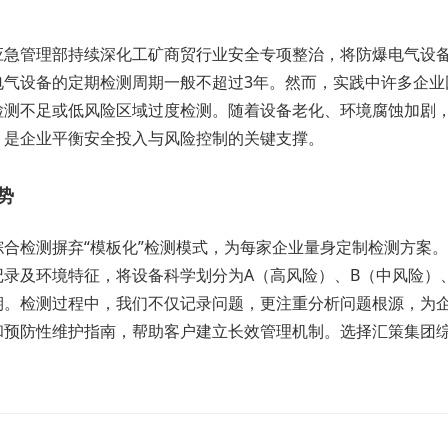
急管理部持续深化工矿商贸行业安全专项整治，将防爆电气设备合
电气设备的定期检测周期一般不超过3年。然而，实践中许多企业
检测不足或低风险区域过度检测。随着设备老化、环境腐蚀加剧
，是企业平衡安全投入与风险控制的关键支撑。
势
综合检测摒弃“模板化”检测模式，为每家企业量身定制检测方案
记录及环境特征，将设备科学划分为A（高风险）、B（中风险）、
期。检测过程中，我们不仅记录问题，更注重分析问题根源，为
和预防性维护指南，帮助客户建立长效管理机制。选择汇策集团综