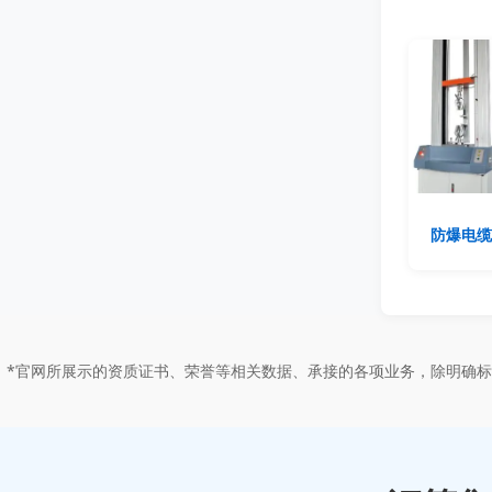
防爆电缆
*官网所展示的资质证书、荣誉等相关数据、承接的各项业务，除明确