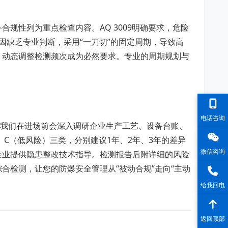
规性列为重点检查内容。AQ 3009明确要求，危险
因缺乏专业判断，采用“一刀切”的固定周期，导致高
，动态调整检测频次成为必然要求。专业的周期规划与
电话咨询
。我们在进场前会深入调研企业生产工艺、设备台账、
C（低风险）三类，分别建议1年、2年、3年的差异
微信咨询
企业提供隐患整改技术指导。检测报告后附详细的风险
合检测，让您的防爆安全管理从“被动合规”走向“主动
给我回电
返回顶部