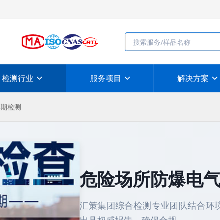
检测行业
服务项目
解决方案
定期检测
危险场所防爆电
汇策集团综合检测专业团队结合环境