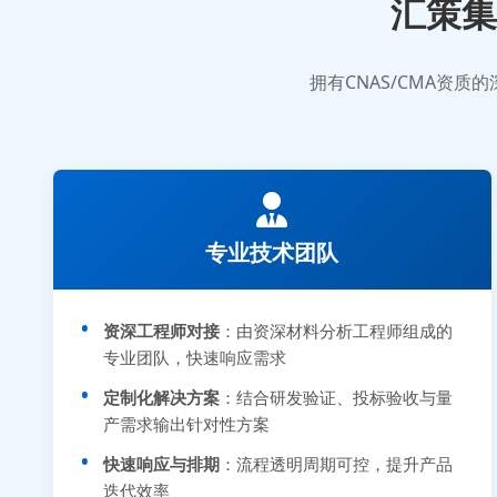
汇策集
拥有CNAS/CMA资
专业技术团队
资深工程师对接
：由资深材料分析工程师组成的
专业团队，快速响应需求
定制化解决方案
：结合研发验证、投标验收与量
产需求输出针对性方案
快速响应与排期
：流程透明周期可控，提升产品
迭代效率