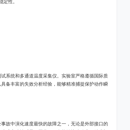
稳定性。
测试系统和多通道温度采集仪。实验室严格遵循国际质
队具备丰富的失效分析经验，能够精准捕捉保护动作瞬
全事故中演化速度最快的故障之一，无论是外部接口的