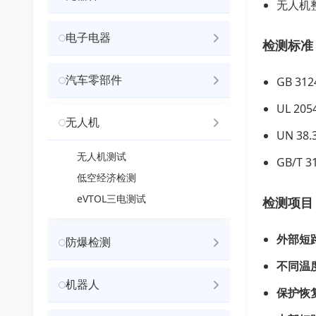
无人机
电子电器
检测标准
汽车零部件
GB 
UL 2
无人机
UN 3
无人机测试
GB/T
低空经济检测
eVTOL三电测试
检测项目
外部短
防爆检测
不同温
机器人
保护恢