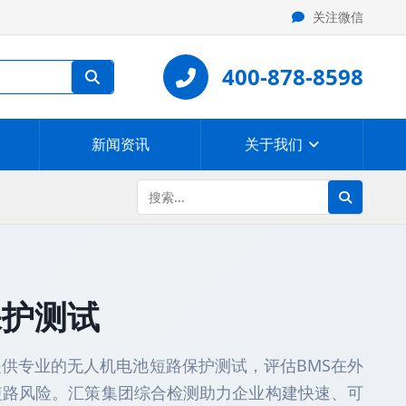
关注微信
400-878-8598
新闻资讯
关于我们
保护测试
供专业的无人机电池短路保护测试，评估BMS在外
短路风险。汇策集团综合检测助力企业构建快速、可