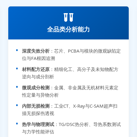
全品类分析能力
深度失效分析
：芯片、PCBA与模块的微观缺陷定
位与FA根因追溯
材料配方还原
：精细化工、高分子及未知物配方
逆向与成分剖析
微观成分检测
：金属、非金属及无机材料元素定
性定量与异物分析
内部无损检测
：工业CT、X-Ray与C-SAM超声扫
描无损探伤透视
热学与物理测试
：TG/DSC热分析、导热系数测试
与力学性能评估