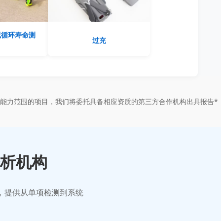
况循环寿命测
过充
能力范围的项目，我们将委托具备相应资质的第三方合作机构出具报告*
析机构
业，提供从单项检测到系统