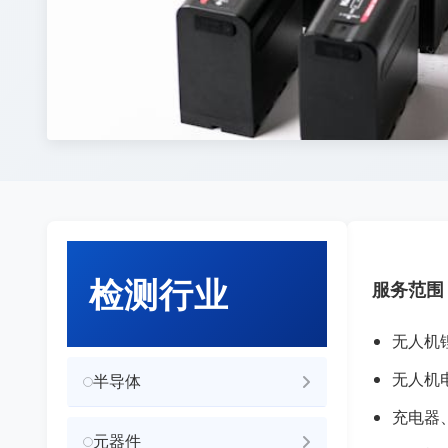
检测行业
服务范围
无人机锂
无人机
半导体
充电器
元器件