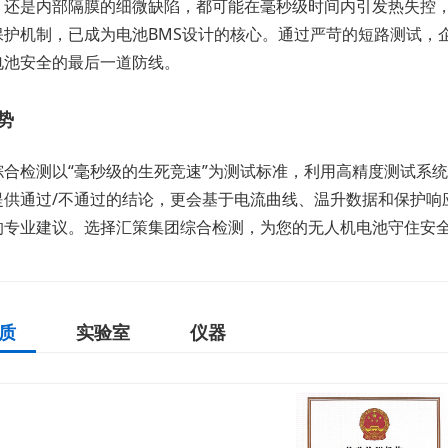
，还是内部隔膜的细微缺陷，都可能在毫秒级时间内引发热失控
保护机制，已成为电池BMS设计的核心。通过严苛的短路测试，
电池安全的最后一道防线。
势
综合检测以“毫秒级的生死竞速”为测试标准，利用高精度测试系
提供通过/不通过的结论，更会基于电流曲线、温升数据和保护响
的专业建议。选择汇策集团综合检测，为您的无人机电池守住安
质
实验室
仪器