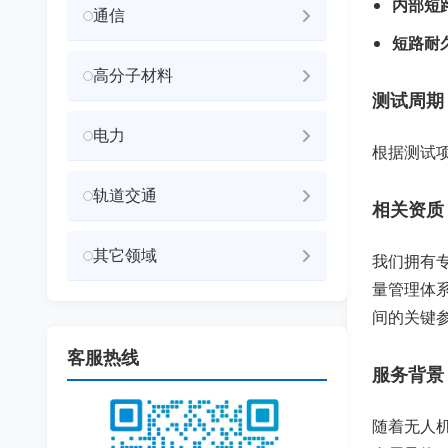
内部短
通信
短路耐
高分子材料
测试周期
电力
根据测试
轨道交通
相关资质
其它领域
我们拥有
量管理体
间的关键
客服热线
服务背景
随着无人