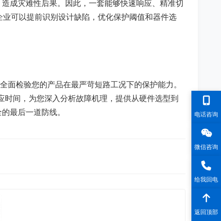
，造成灾难性后果。因此，一套能够快速响应、精准切
企业可以提前识别设计缺陷，优化保护阈值和器件选
统全面检验您的产品在最严苛短路工况下的保护能力。
应时间，为您深入分析故障机理，提供从硬件选型到
全的最后一道防线。
电话咨询
微信咨询
给我回电
返回顶部