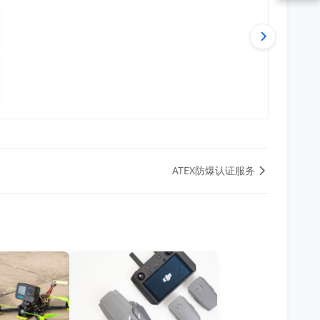
ATEX防爆认证服务