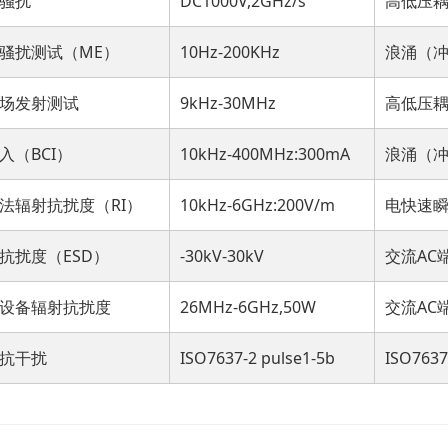
骚扰
DC1000V,2GHz/s
高低压
骚扰测试（ME）
10Hz-200KHz
浪涌（
场发射测试
9kHz-30MHz
高低压耦 H
入（BCI）
10kHz-400MHz:300mA
浪涌（
法辐射抗扰度（RI）
10kHz-6GHz:200V/m
电快速
抗扰度（ESD）
-30kV-30kV
交流AC
设备辐射抗扰度
26MHz-6GHz,50W
交流AC
抗干扰
ISO7637-2 pulse1-5b
ISO7637