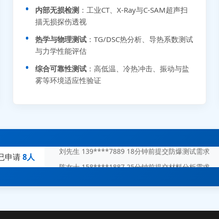
内部无损检测
：工业CT、X-Ray与C-SAM超声扫
描无损探伤透视
热学与物理测试
：TG/DSC热分析、导热系数测试
与力学性能评估
综合可靠性测试
：高低温、冷热冲击、振动与盐
张先生 138****5889 刚刚提交EMC报价需求
雾等环境适应性验证
李女士 159****5393 3分钟前提交可靠性测试需求
王经理 186****9012 7分钟前提交并网/涉网试验需求
赵总 135****7688 12分钟前提交芯片失效分析需求
刘先生 139****7889 18分钟前提交防爆测试需求
已申请
8人
陈女士 158****1887 25分钟前提交材料分析需求
杨经理 187****6696 30分钟前提交无人机测试需求
周总 136****0539 35分钟前提交机器人测试需求